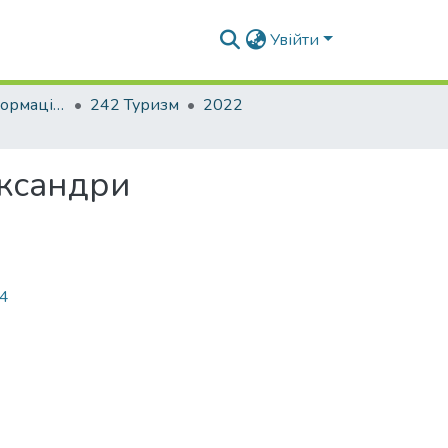
Увійти
Факультет геоінформаційних систем та управління територіями
242 Туризм
2022
ександри
44