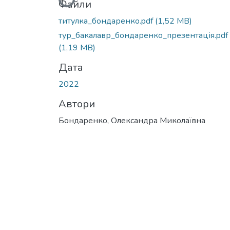
Файли
титулка_бондаренко.pdf
(1,52 MB)
тур_бакалавр_бондаренко_презентація.pdf
(1,19 MB)
Дата
2022
Автори
Бондаренко, Олександра Миколаївна