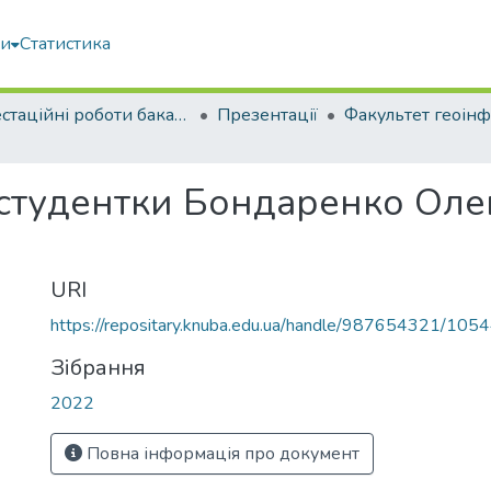
ми
Статистика
Атестаційні роботи бакалаврів
Презентації
 студентки Бондаренко Ол
URI
https://repositary.knuba.edu.ua/handle/987654321/105
Зібрання
2022
Повна інформація про документ