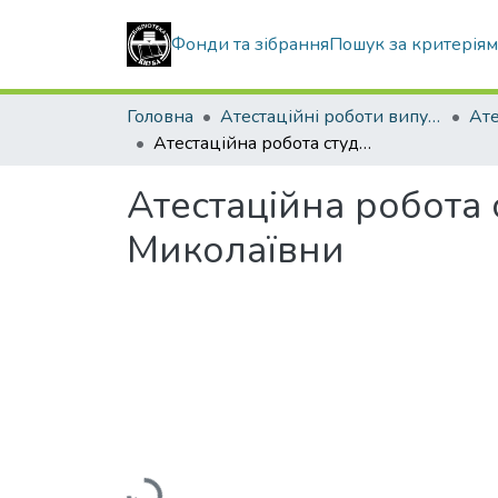
Фонди та зібрання
Пошук за критерія
Головна
Атестаційні роботи випускників
Атестаційна робота студентки Бондаренко Олександри Миколаївни
Атестаційна робота
Миколаївни
Вантажиться...