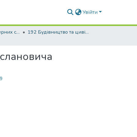
Увійти
Факультет інженерних систем та екології
192 Будівництво та цивільна інженерія. Водопостачання та водовідведення
услановича
69