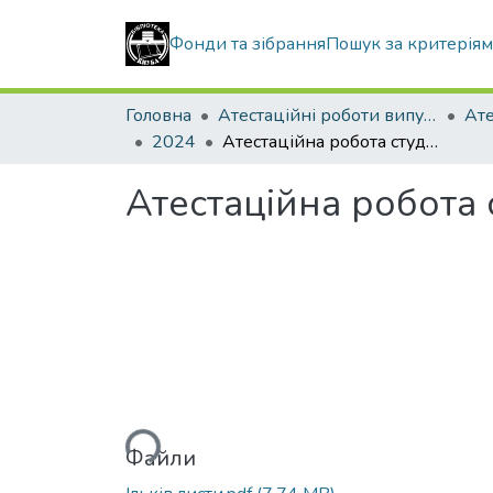
Фонди та зібрання
Пошук за критерія
Головна
Атестаційні роботи випускників
2024
Атестаційна робота студента Ільківа Руслана Руслановича
Атестаційна робота 
Вантажиться...
Файли