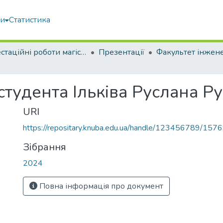
ми
Статистика
Атестаційні роботи магістрів
Презентації
студента Ільківа Руслана Р
URI
https://repositary.knuba.edu.ua/handle/123456789/157
Зібрання
2024
Повна інформація про документ