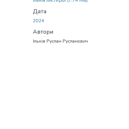
Ільків листи.pdf
(7,74 MB)
Дата
2024
Автори
Ільків Руслан Русланович