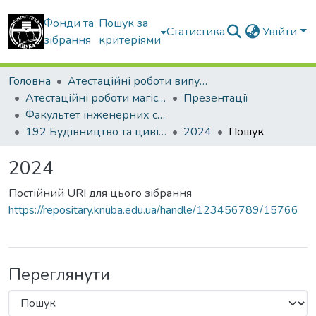
Фонди та
Пошук за
Статистика
Увійти
зібрання
критеріями
Головна
Атестаційні роботи випускників
Атестаційні роботи магістрів
Презентації
Факультет інженерних систем та екології
192 Будівництво та цивільна інженерія. Водопостачання та водовідведення
2024
Пошук
2024
Постійний URI для цього зібрання
https://repositary.knuba.edu.ua/handle/123456789/15766
Переглянути