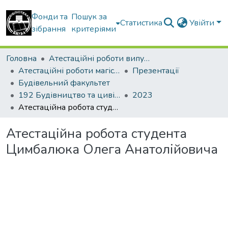
Фонди та
Пошук за
Статистика
Увійти
зібрання
критеріями
Головна
Атестаційні роботи випускників
Атестаційні роботи магістрів
Презентації
Будівельний факультет
192 Будівництво та цивільна інженерія. Промислове і цивільне будівництво
2023
Атестаційна робота студента Цимбалюка Олега Анатолійовича
Атестаційна робота студента
Цимбалюка Олега Анатолійовича