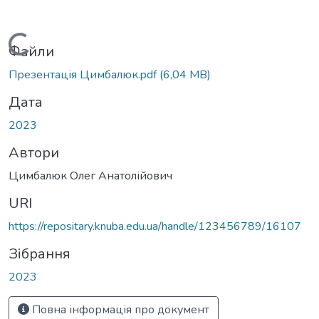
Вантажиться...
Файли
Презентація Цимбалюк.pdf
(6,04 MB)
Дата
2023
Автори
Цимбалюк Олег Анатолійович
URI
https://repositary.knuba.edu.ua/handle/123456789/16107
Зібрання
2023
Повна інформація про документ