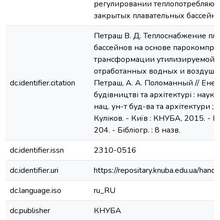
регулировании теплопотребляющ
закрытых плавательных бассейно
Петраш В. Д. Теплоснабжение пл
бассейнов на основе парокомпре
трансформации утилизируемой 
отработанных водных и воздушных
dc.identifier.citation
Петраш, А. А. Поломанный // Ене
будівництві та архітектурі : наук.-т
нац. ун-т буд-ва та архітектури ; в
Куліков. - Київ : КНУБА, 2015. - Ви
204. - Бібліогр. : 8 назв.
dc.identifier.issn
2310-0516
dc.identifier.uri
https://repositary.knuba.edu.ua/h
dc.language.iso
ru_RU
dc.publisher
КНУБА