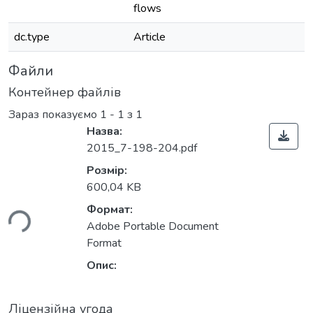
flows
dc.type
Article
Файли
Контейнер файлів
Зараз показуємо
1 - 1 з 1
Назва:
2015_7-198-204.pdf
Розмір:
600,04 KB
ься...
Формат:
Adobe Portable Document
Format
Опис:
Ліцензійна угода