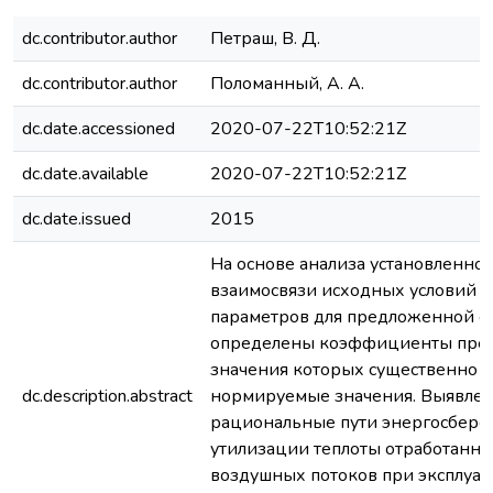
dc.contributor.author
Петраш, В. Д.
dc.contributor.author
Поломанный, А. А.
dc.date.accessioned
2020-07-22T10:52:21Z
dc.date.available
2020-07-22T10:52:21Z
dc.date.issued
2015
На основе анализа установленно
взаимосвязи исходных условий 
параметров для предложенной с
определены коэффициенты прео
значения которых существенно 
dc.description.abstract
нормируемые значения. Выявлен
рациональные пути энергосбере
утилизации теплоты отработанн
воздушных потоков при эксплуа