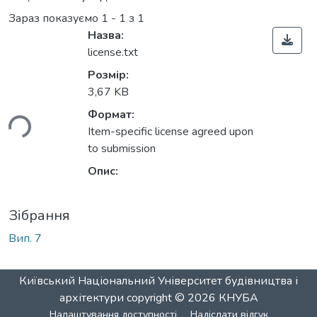
Зараз показуємо
1 - 1 з 1
Назва:
license.txt
Розмір:
3,67 KB
ься...
Формат:
Item-specific license agreed upon
to submission
Опис:
Зібрання
Вип. 7
Київський Національний Університет будівництва і
архітектури
copyright © 2026
КНУБА
Налаштування доступності
Надіслати відгук