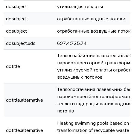
dc.subject
утилизация теплоты
dc.subject
отработанные водные потоки
dc.subject
отработанные воздушные потоки
dc.subject.udc
697.4:725.74
Теплоснабжение плавательных ба
парокомпрессорной трансформа
dc.title
утилизируемой теплоты отработ
воздушных потоков
Теплопостачання плавальних басе
парокомпресійної трансформації 
dc.title.alternative
теплоти відпрацьованих водних 
потоків
Heating swimming pools based on v
dc.title.alternative
transformation of recyclable waste h