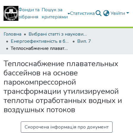
Фонди та
Пошук за
Статистика
Увійти
зібрання
критеріями
Головна
Вибрані статті з наукових збірників КНУБА
Енергоефективність в будівництві та архітектурі
Вип. 7
Теплоснабжение плавательных бассейнов на основе парокомпрессорной трансформации утилизируемой теплоты отработанных водных и воздушных потоков
Теплоснабжение плавательных
бассейнов на основе
парокомпрессорной
трансформации утилизируемой
теплоты отработанных водных и
воздушных потоков
Скорочена інформація про документ