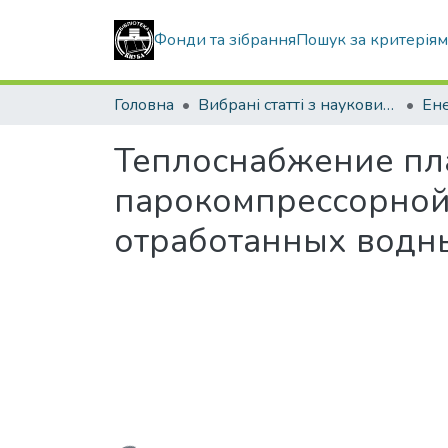
Фонди та зібрання
Пошук за критерія
Головна
Вибрані статті з наукових збірників КНУБА
Теплоснабжение пл
парокомпрессорной
отработанных водн