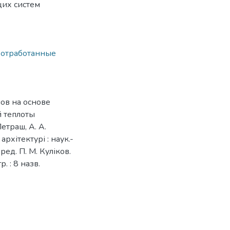
их систем
,
отработанные
ов на основе
 теплоты
етраш, А. А.
рхітектурі : наук.-
 ред. П. М. Куліков.
р. : 8 назв.