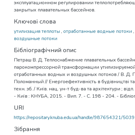
эксплуатационном регулировании теплопотребляющ
закрытых плавательных бассейнов.
Ключові слова
утилизация теплоты
,
отработанные водные потоки
воздушные потоки
Бібліографічний опис
Петраш В. Д. Теплоснабжение плавательных бассейн
парокомпрессорной трансформации утилизируемой
отработанных водных и воздушных потоков / В. Д. П
Поломанный // Енергоефективність в будівництві та а
техн. зб. / Київ. нац. ун-т буд-ва та архітектури ; відп.
- Київ : КНУБА, 2015. - Вип. 7. - С. 198 - 204. - Бібліог
URI
https://repositary.knuba.edu.ua/handle/987654321/5039
Зібрання