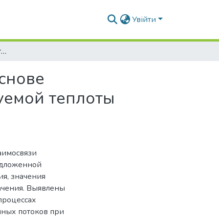
Увійти
Теплоснабжение плавательных бассейнов на основе парокомпрессорной трансформации утилизируемой теплоты отработанных водных и воздушных потоков
снове
уемой теплоты
аимосвязи
едложенной
я, значения
чения. Выявлены
процессах
шных потоков при