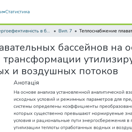
ми
Статистика
Енергоефективність в будівництві та архітектурі
Вип. 7
авательных бассейнов на о
 трансформации утилизир
ых и воздушных потоков
Анотація
На основе анализа установленной аналитической вз
исходных условий и режимных параметров для пр
системы определены коэффициенты преобразовани
которых существенно превышают нормируемые зна
условия и рациональные пути энергосбережения в 
утилизации теплоты отработанных водных и возду