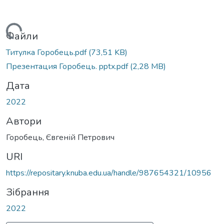
Вантажиться...
Файли
Титулка Горобець.pdf
(73,51 KB)
Презентация Горобець. pptx.pdf
(2,28 MB)
Дата
2022
Автори
Горобець, Євгеній Петрович
URI
https://repositary.knuba.edu.ua/handle/987654321/10956
Зібрання
2022