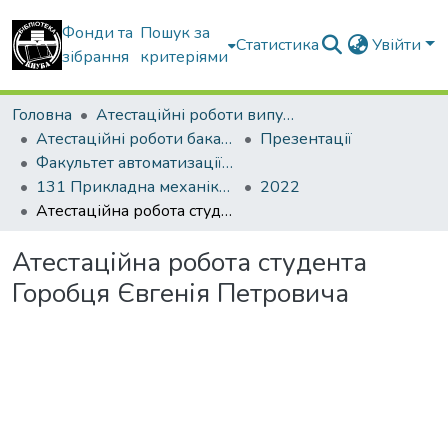
Фонди та
Пошук за
Статистика
Увійти
зібрання
критеріями
Головна
Атестаційні роботи випускників
Атестаційні роботи бакалаврів
Презентації
Факультет автоматизації і інформаційних технологій
131 Прикладна механіка. Інженерна механіка
2022
Атестаційна робота студента Горобця Євгенія Петровича
Атестаційна робота студента
Горобця Євгенія Петровича