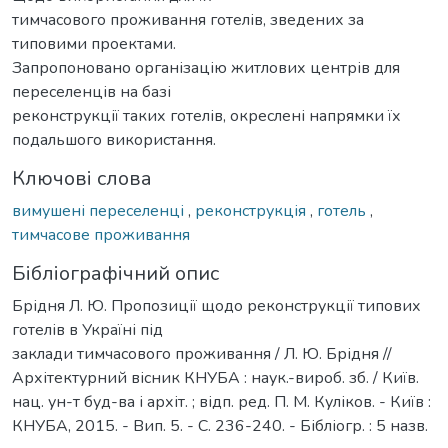
тимчасового проживання готелів, зведених за
типовими проектами.
Запропоновано організацію житлових центрів для
переселенців на базі
реконструкції таких готелів, окреслені напрямки їх
подальшого використання.
Ключові слова
вимушені переселенці
,
реконструкція
,
готель
,
тимчасове проживання
Бібліографічний опис
Брідня Л. Ю. Пропозиції щодо реконструкції типових
готелів в Україні під
заклади тимчасового проживання / Л. Ю. Брідня //
Архітектурний вісник КНУБА : наук.-вироб. зб. / Київ.
нац. ун-т буд-ва і архіт. ; відп. ред. П. М. Куліков. - Київ :
КНУБА, 2015. - Вип. 5. - С. 236-240. - Бібліогр. : 5 назв.