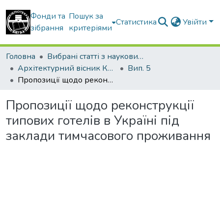
Фонди та
Пошук за
Статистика
Увійти
зібрання
критеріями
Головна
Вибрані статті з наукових збірників КНУБА
Архітектурний вісник КНУБА
Вип. 5
Пропозиції щодо реконструкції типових готелів в Україні під заклади тимчасового проживання
Пропозиції щодо реконструкції
типових готелів в Україні під
заклади тимчасового проживання