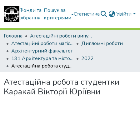
Фонди та
Пошук за
Статистика
Увійти
зібрання
критеріями
Головна
Атестаційні роботи випускників
Атестаційні роботи магістрів
Дипломні роботи
Архітектурний факультет
191 Архітектура та містобудування. Дизайн архітектурного середовища
2022
Атестаційна робота студентки Каракай Вікторії Юріївни
Атестаційна робота студентки
Каракай Вікторії Юріївни