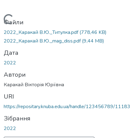
Вантажиться...
Файли
2022_Каракай В.Ю._Титулка.pdf
(778,46 KB)
2022_Каракай В.Ю._mag_diss.pdf
(9,44 MB)
Дата
2022
Автори
Каракай Вікторія Юріївна
URI
https://repositary.knuba.edu.ua/handle/123456789/11183
Зібрання
2022