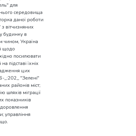
ель" для
шнього середовища
вторка даної роботи
 з вітчизняних
му будинку в
м чином, Україна
ті щодо
бхідно посилювати
а підставі їхніх
вадження цих
6-_:202_ "Зелені"
них районів міст;
ію шляхів міграції
их показників
оздоровлення
; управління
ощо.