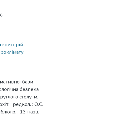
X-
територій
,
роклімату
,
рмативної бази
ологічна безпека
углого столу, м.
іт. ; редкол. : О.С.
ібліогр. : 13 назв.