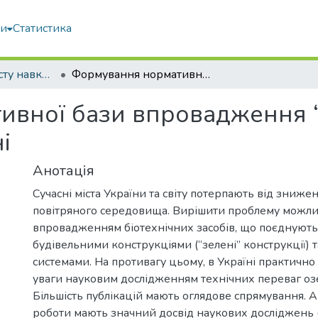
ми
Статистика
Технологія захисту навколишнього середовища
Формування нормативної бази впровадження “зелених” конструкцій в Україні
ивної бази впровадження 
і
Анотація
Сучасні міста України та світу потерпають від знижен
повітряного середовища. Вирішити проблему можл
впровадженням біотехнічних засобів, що поєднують
будівельними конструкціями (“зелені” конструкції)
системами. На противагу цьому, в Україні практично
уваги науковим дослідженням технічних переваг оз
Більшість публікацій мають оглядове спрямування. 
роботи мають значний досвід наукових досліджень 