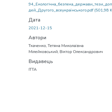
Вантажиться...
94_Екологічна_безпека_держави_тези_доп
дей_Другого_всеукраїнського.pdf
(501,98 
Дата
2021-12-15
Автори
Ткаченко, Тетяна Миколаївна
Мілейковський, Віктор Олександрович
Видавець
ІТТА