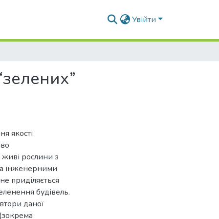
Увійти
“зелених”
ня якості
иво
 живі рослини з
 та інженерними
 не приділяється
еленення будівель.
Автори даної
(зокрема