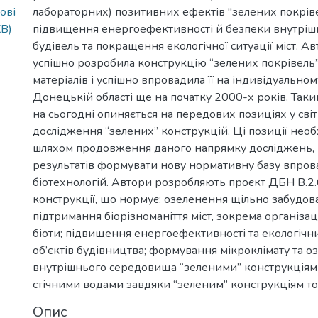
ові
лабораторних) позитивних ефектів "зелених покрів
KB)
підвищення енергоефективності й безпеки внутрі
будівель та покращення екологічної ситуації міст. А
успішно розробила конструкцію “зелених покрівель”
матеріалів і успішно впровадила її на індивідуально
Донецькій області ще на початку 2000-х років. Таки
на сьогодні опиняється на передових позиціях у сві
дослідження “зелених” конструкцій. Ці позиції нео
шляхом продовження даного напрямку досліджень, і н
результатів формувати нову нормативну базу впро
біотехнологій. Автори розробляють проєкт ДБН В.2.
конструкції, що нормує: озеленення щільно забудова
підтримання біорізноманіття міст, зокрема організац
біоти; підвищення енергоефективності та екологічн
об’єктів будівництва; формування мікроклімату та 
внутрішнього середовища “зеленими” конструкціями
стічними водами завдяки “зеленим” конструкціям т
Опис