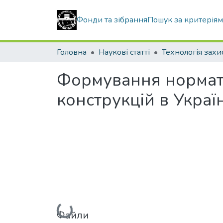
Фонди та зібрання
Пошук за критерія
Головна
Наукові статті
Формування нормат
конструкцій в Україн
Файли