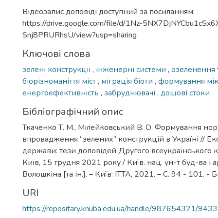
Відеозапис доповіді доступний за посиланням:
https://drive.google.com/file/d/1Nz-5NX7DjNYCbu1cSx6
Snj8PRURhsU/view?usp=sharing
Ключові слова
зелені конструкції
,
інженерні системи
,
озеленення 
біорізноманіття міст
,
міграція біоти
,
формування мік
енергоефективність
,
забруднювачі
,
дощові стоки
Бібліографічний опис
Ткаченко Т. М., Мілейковський В. О. Формування но
впровадження “зелених” конструкцій в Україні // Ек
держави: тези доповідей Другого всеукраїнського кр
Київ, 15 грудня 2021 року / Київ. нац. ун-т буд-ва і арх
Волошкіна [та ін.]. – Київ: ІТТА, 2021. – С. 94 - 101. - Б
URI
https://repositary.knuba.edu.ua/handle/987654321/9433