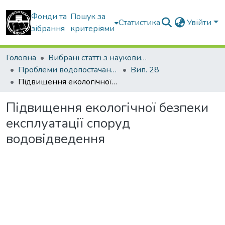
Фонди та
Пошук за
Статистика
Увійти
зібрання
критеріями
Головна
Вибрані статті з наукових збірників КНУБА
Проблеми водопостачання, водовідведення та гідравліки
Вип. 28
Підвищення екологічної безпеки експлуатації споруд водовідведення
Підвищення екологічної безпеки
експлуатації споруд
водовідведення