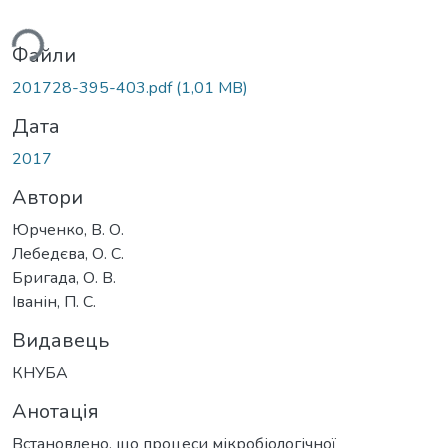
ься...
Файли
201728-395-403.pdf
(1,01 MB)
Дата
2017
Автори
Юрченко, В. О.
Лебедєва, О. С.
Бригада, О. В.
Іванін, П. С.
Видавець
КНУБА
Анотація
Встановлено, що процеси мікробіологічної