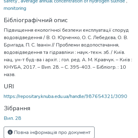
safety
,
average annual concentration of hydrogen sulfide
,
monitoring
Бібліографічний опис
Підвищення екологічної безпеки експлуатації споруд
водовідведення / В. О. Юрченко, О. С. Лебедєва, О. В.
Бригада, П. С. Іванін // Проблеми водопостачання,
водовідведення та гідравліки : наук.-техн. зб. / Київ.
нац. ун-т буд-ва і архіт. ; гол. ред. А. М. Кравчук. – Київ :
КНУБА, 2017. – Вип. 28. – С. 395-403. – Бібліогр. : 10
назв.
URI
https://repositary.knuba.edu.ua/handle/987654321/3090
Зібрання
Вип. 28
Повна інформація про документ