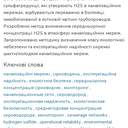
сульфатредукції, які утворюють H2S в каналізаційних
мережах, відбуваються переважно в біоплівці,
іммобілізованій в лотковій частині трубопроводів.
Розроблено метод визначення середньорічної
концентрації H2S в атмосфері каналізаційних мереж.
Запропоновано методику визначення класу екологічної
небезпеки та експлуатаційної надійності окремої
шахти/колодязя каналізаційних мереж.
Ключові слова
каналізаційні мережі
,
сірководень
,
експлуатаційна
надійність
,
екологічна безпека
,
середньорічна
концентрація сірководню
,
моніторинг
,
канализационные сети
,
сероводород
,
эксплуатационная надежность
,
экологическая
безопасность
,
среднегодовая концентрация
сероводорода
,
мониторинг
,
sewerage networks
,
hydrogen sulfide
,
operational reliability
,
environmental