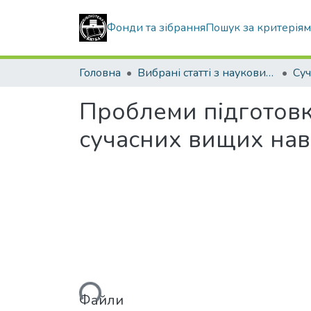
Фонди та зібрання
Пошук за критерія
Головна
Вибрані статті з наукових збірників КНУБА
Проблеми підготовки
сучасних вищих нав
Вантажиться...
Файли