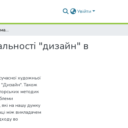
Увійти
Проблеми підготовки майбутніх фахівців спеціальності "дизайн" в сучасних вищих навчальних закладах України
льності "дизайн" в
сучасної художньої
ті "Дизайн". Також
вторських методик
облеми
 які на нашу думку
аці між викладачем
дходу во