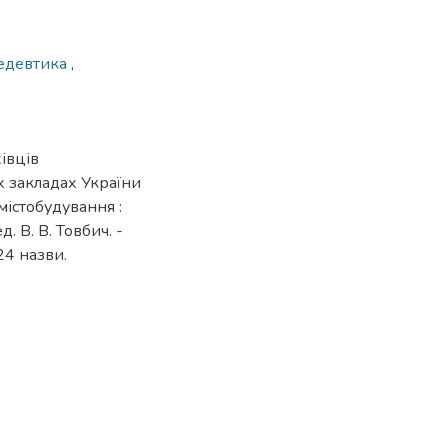
едевтика
,
івців
х закладах України
 містобудування :
ед. В. В. Товбич. -
 24 назви.