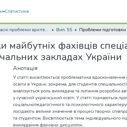
ми
Статистика
Сучасні проблеми архітектури та містобудування
Вип. 55
 майбутніх фахівців спеціа
чальних закладах України
Анотація
У статті висвітлюється проблематика вдосконалення 
освіти в Україні, зокрема, для студентів спеціальнос
аналізується роль викладача та питання розробки а
у сучасній український освіті. У статті торкаються пр
соціальнопедагогічного та психологічного характеру,
посідають велике значення в процесі творчої співпр
та студентом. Висвітлюється тема індивідуального пі
викладання фахових дисциплін.