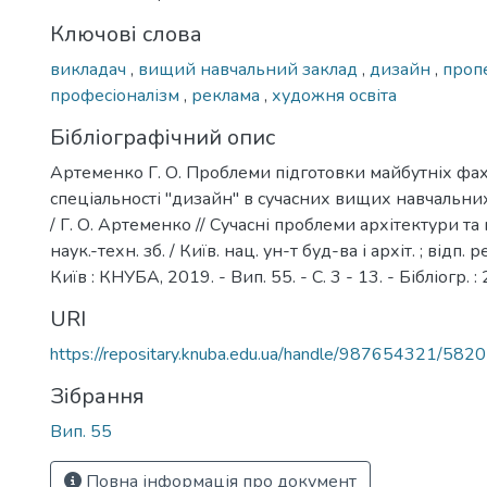
Ключові слова
викладач
,
вищий навчальний заклад
,
дизайн
,
проп
професіоналізм
,
реклама
,
художня освіта
Бібліографічний опис
Артеменко Г. О. Проблеми підготовки майбутніх фах
спеціальності "дизайн" в сучасних вищих навчальни
/ Г. О. Артеменко // Сучасні проблеми архітектури та
наук.-техн. зб. / Київ. нац. ун-т буд-ва і архіт. ; відп. р
Київ : КНУБА, 2019. - Вип. 55. - С. 3 - 13. - Бібліогр. :
URI
https://repositary.knuba.edu.ua/handle/987654321/5820
Зібрання
Вип. 55
Повна інформація про документ