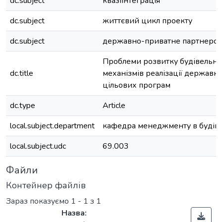
dc.subject
квазіінтеграція
dc.subject
життєвий цикл проекту
dc.subject
державно-приватне партнерст
Проблеми розвитку будівельних
dc.title
механізмів реалізації державн
цільових програм
dc.type
Article
local.subject.department
кафедра менеджменту в будів
local.subject.udc
69.003
Файли
Контейнер файлів
Зараз показуємо
1 - 1 з 1
Назва: