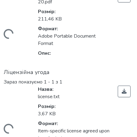
20.pdf
Розмір:
211,46 KB
Формат:
иться...
Adobe Portable Document
Format
Опис:
Ліцензійна угода
Зараз показуємо
1 - 1 з 1
Назва:
license.txt
Розмір:
3,67 KB
Формат:
Item-specific license agreed upon