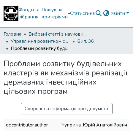
Фонди та
Пошук за
Статистика
Увійти
зібрання
критеріями
Головна
Вибрані статті з наукових збірників КНУБА
Управління розвитком складних систем
Вип. 36
Проблеми розвитку будівельних кластерів як механізмів реалізації державних інвестиційних цільових програм
Проблеми розвитку будівельних
кластерів як механізмів реалізації
державних інвестиційних
цільових програм
Скорочена інформація про документ
dc.contributor.author
Чуприна, Юрій Анатолійович