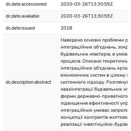
dc.date.accessioned
2020-03-26T13:30:59Z
dc.date.available
2020-03-26T13:30:59Z
dc.date.issued
2018
Наведено основні проблеми ро
інтеграційних об’єднань, зокр
будівельних кластерів, в умова
процесів. Описано теоретичний
інтеграційних об’єднань крізь
економічних систем в цілому з
dc.description.abstract
системного підходу. Розглянут
квазіінтеграції будівельних кл
форми державно-приватного п
підвищення ефективності упра
інтеграційних умовах запропо
концепції контрактів життєвог
реалізації інвестиційно-будіве