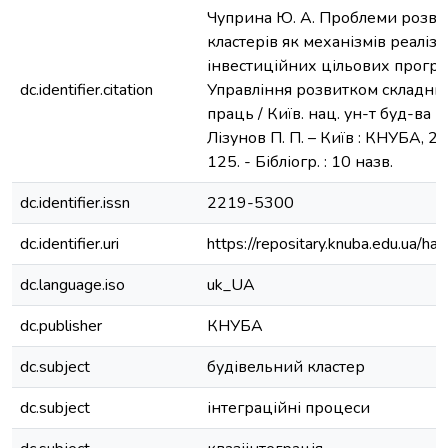
Чуприна Ю. А. Проблеми розви
кластерів як механізмів реаліз
інвестиційних цільових програм
dc.identifier.citation
Управління розвитком складних 
праць / Київ. нац. ун-т буд-ва і 
Лізунов П. П. – Київ : КНУБА, 20
125. - Бібліогр. : 10 назв.
dc.identifier.issn
2219-5300
dc.identifier.uri
https://repositary.knuba.edu.ua
dc.language.iso
uk_UA
dc.publisher
КНУБА
dc.subject
будівельний кластер
dc.subject
інтеграційні процеси