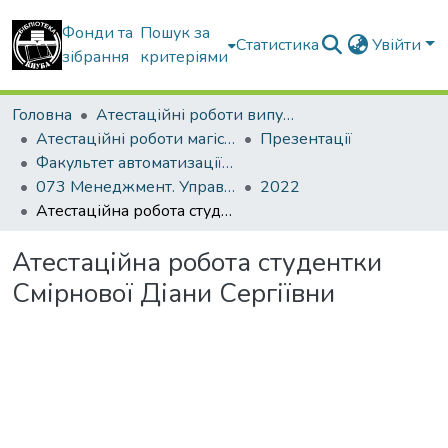
Фонди та
Пошук за
Статистика
Увійти
зібрання
критеріями
Головна
Атестаційні роботи випускників
Атестаційні роботи магістрів
Презентації
Факультет автоматизації і інформаційних технологій
073 Менеджмент. Управління проектами
2022
Атестаційна робота студентки Смірнової Діани Сергіївни
Атестаційна робота студентки
Смірнової Діани Сергіївни