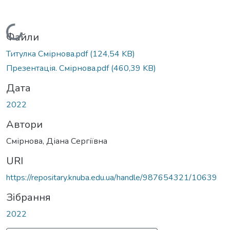
Вантажиться...
Файли
Титулка Смірнова.pdf
(124,54 KB)
Презентація. Смірнова.pdf
(460,39 KB)
Дата
2022
Автори
Смірнова, Діана Сергіївна
URI
https://repositary.knuba.edu.ua/handle/987654321/10639
Зібрання
2022