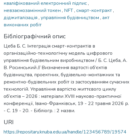
кваліфікований електронний підпис
,
невзаємозамінний токен
,
NFT
,
смарт-контракт
,
діджиталізація
,
управління будівництвом
,
акт
виконаних робіт
Бібліографічний опис
Цеба Б. С. Інтеграція смарт-контрактів в
організаційно-технологічну модель цифрового
управління будівельним виробництвом / Б. С. Цеба, А.
В. Росинський // Визначення вартості об’єктів
будівництва, проектних, будівельно-монтажних та
ремонтно-будівельних робіт із застосуванням сучасних
технологій. Управління вартістю життєвого циклу
об’єктів – 2026 : матеріали XVIII науково-практичної
конференції, Івано-Франківськ, 19 - 22 травня 2026 р.
- С. 19 - 20. - Бібліогр. : 2 назви.
URI
https://repositary.knuba.edu.ua/handle/123456789/19574