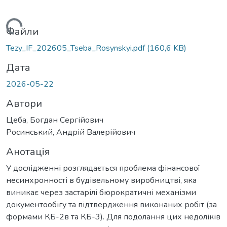
житься...
Файли
Tezy_IF_202605_Tseba_Rosynskyi.pdf
(160,6 KB)
Дата
2026-05-22
Автори
Цеба, Богдан Сергійович
Росинський, Андрій Валерійович
Анотація
У дослідженні розглядається проблема фінансової
несинхронності в будівельному виробництві, яка
виникає через застарілі бюрократичні механізми
документообігу та підтвердження виконаних робіт (за
формами КБ-2в та КБ-3). Для подолання цих недоліків