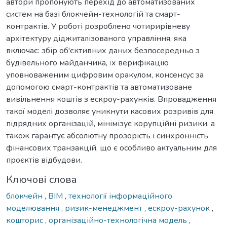
автори пропонують перехід до автоматизованих
систем на базі блокчейн-технологій та смарт-
контрактів. У роботі розроблено чотирирівневу
архітектуру діджиталізованого управління, яка
включає: збір об'єктивних даних безпосередньо з
будівельного майданчика, їх верифікацію
уповноваженим цифровим оракулом, консенсус за
допомогою смарт-контрактів та автоматизоване
вивільнення коштів з ескроу-рахунків. Впровадження
такої моделі дозволяє уникнути касових розривів для
підрядних організацій, мінімізує корупційні ризики, а
також гарантує абсолютну прозорість і синхронність
фінансових транзакцій, що є особливо актуальним для
проєктів відбудови.
Ключові слова
блокчейн
,
BIM
,
технології інформаційного
моделювання
,
ризик-менеджмент
,
ескроу-рахунок
,
кошторис
,
організаційно-технологічна модель
,