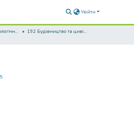
Увійти
Будівельно-технологічний факультет
192 Будівництво та цивільна інженерія. Технології будівельних конструкцій, виробів і матеріалів
15