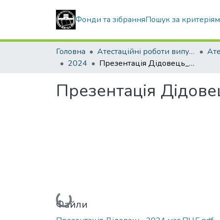
Фонди та зібрання
Пошук за критерія
Головна
Атестаційні роботи випускників
2024
Презентація Дідовець_2024 маг ПЦБ
Презентація Дідов
Вантажиться...
Файли