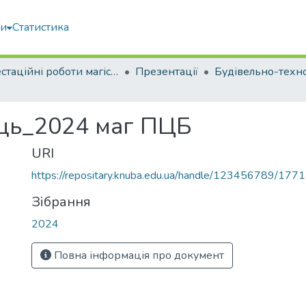
ми
Статистика
Атестаційні роботи магістрів
Презентації
ець_2024 маг ПЦБ
URI
https://repositary.knuba.edu.ua/handle/123456789/177
Зібрання
2024
Повна інформація про документ