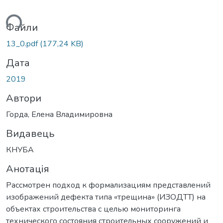
ься...
Файли
13_0.pdf
(177,24 KB)
Дата
2019
Автори
Горда, Елена Владимировна
Видавець
КНУБА
Анотація
Рассмотрен подход к формализациям представлений
изображений дефекта типа «трещина» (ИЗОДТТ) на
объектах строительства с целью мониторинга
технического состояния строительных сооружений и