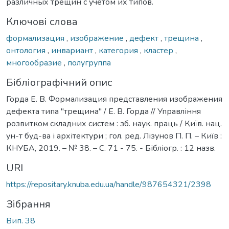
различных трещин с учётом их типов.
Ключові слова
формализация
,
изображение
,
дефект
,
трещина
,
онтология
,
инвариант
,
категория
,
кластер
,
многообразие
,
полугруппа
Бібліографічний опис
Горда Е. В. Формализация представления изображения
дефекта типа "трещина" / Е. В. Горда // Управління
розвитком складних систем : зб. наук. праць / Київ. нац.
ун-т буд-ва і архітектури ; гол. ред. Лізунов П. П. – Київ :
КНУБА, 2019. – № 38. – С. 71 - 75. - Бібліогр. : 12 назв.
URI
https://repositary.knuba.edu.ua/handle/987654321/2398
Зібрання
Вип. 38