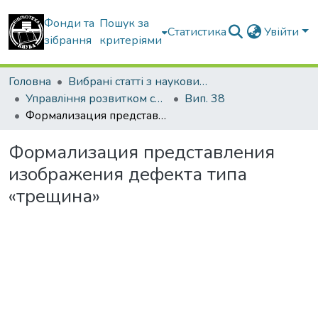
Фонди та
Пошук за
Статистика
Увійти
зібрання
критеріями
Головна
Вибрані статті з наукових збірників КНУБА
Управління розвитком складних систем
Вип. 38
Формализация представления изображения дефекта типа «трещина»
Формализация представления
изображения дефекта типа
«трещина»