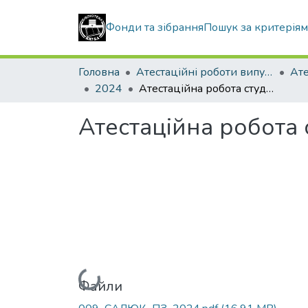
Фонди та зібрання
Пошук за критерія
Головна
Атестаційні роботи випускників
2024
Атестаційна робота студентки Салюк Валерії Григорівни
Атестаційна робота 
Вантажиться...
Файли