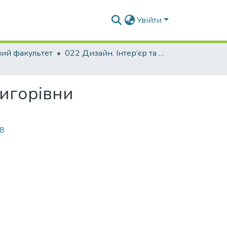
Увійти
ний факультет
022 Дизайн. Інтер’єр та обладнання
ригорівни
08