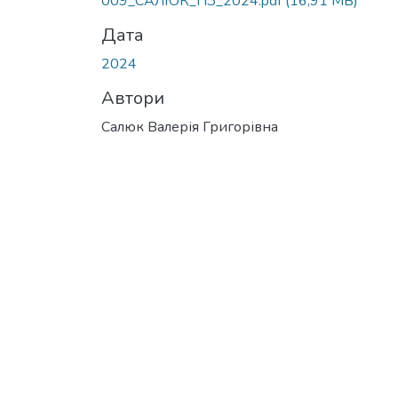
009_САЛЮК_ПЗ_2024.pdf
(16,91 MB)
Дата
2024
Автори
Салюк Валерія Григорівна