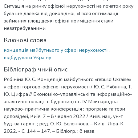
Ситуація на ринку офісної нерухомості на початок року
була ще далека від доковідної, «Після оптимізації
займаних площ деякі офісні приміщення стали
незатребуваними.
Ключові слова
концепція майбутнього у сфері нерухомості
,
відбудувати Україну
Бібліографічний опис
Рябініна Ю. С. Концепція майбутнього «rebuild Ukraine»
у сфері торгово-офісної нерухомості / Ю. С. Рябініна, Т.
Ю. Цифра // Економіко-управлінські та інформаційно-
аналітичні новації в будівництві : IV Міжнародна
науково-практична конференція : програма та тези
доповідей, Київ, 7 – 8 червня 2022 / Київ. нац. ун-т
буд-ва і архіт. ; ред. О. Ю. Бєлєнкова. – Київ : Ліра-К,
2022. - С. 144 – 147. – Бібліогр. : 8 назв.