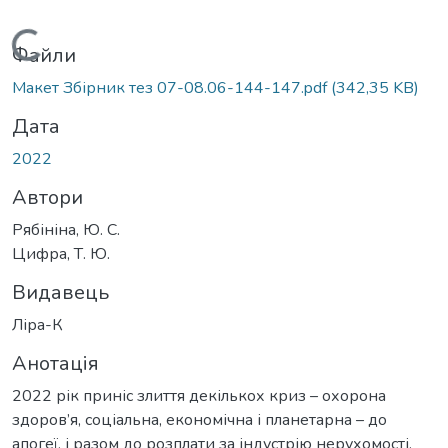
Вантажиться...
Файли
Макет Збірник тез 07-08.06-144-147.pdf
(342,35 KB)
Дата
2022
Автори
Рябініна, Ю. С.
Цифра, Т. Ю.
Видавець
Ліра-К
Анотація
2022 рік приніс злиття декількох криз – охорона
здоров’я, соціальна, економічна і планетарна – до
апогеї, і разом до розплати за індустрію нерухомості.