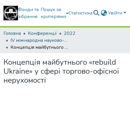
Фонди та
Пошук за
Статистика
Увійти
зібрання
критеріями
Головна
Конференції
2022
IV міжнародна науково-практична конференція “Економіко-управлінські та інформаційно-аналітичні новації в будівництві”
Концепція майбутнього «rebuild Ukraine» у сфері торгово-офісної нерухомості
Концепція майбутнього «rebuild
Ukraine» у сфері торгово-офісної
нерухомості