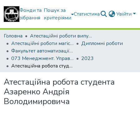
Фонди та
Пошук за
Статистика
Увійти
зібрання
критеріями
Головна
Атестаційні роботи випускників
Атестаційні роботи магістрів
Дипломні роботи
Факультет автоматизації і інформаційних технологій
073 Менеджмент. Управління проектами
2023
Атестаційна робота студента Азаренко Андрія Володимировича
Атестаційна робота студента
Азаренко Андрія
Володимировича