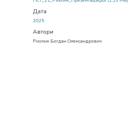
ГІСТ_21_Рихлик_Презентація.pdf
(1,39 MB)
Дата
2025
Автори
Рихлик Богдан Олександрович