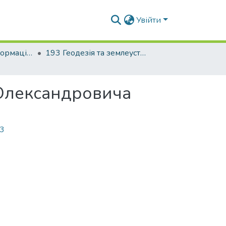
Увійти
Факультет геоінформаційних систем та управління територіями
193 Геодезія та землеустрій. Геоінформаційні системи і технології
аОлександровича
63