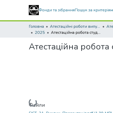
Фонди та зібрання
Пошук за критерія
Головна
Атестаційні роботи випускників
2025
Атестаційна робота студента Рихлика БогданаОлександровича
Атестаційна робота
Вантажиться...
Файли