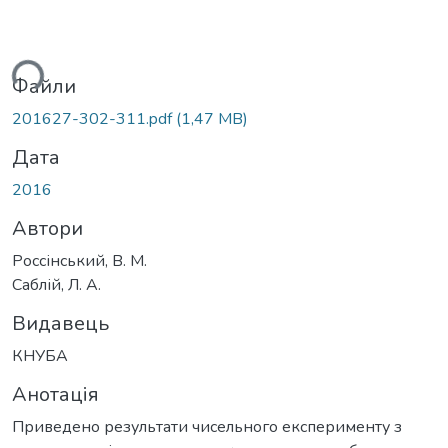
ься...
Файли
201627-302-311.pdf
(1,47 MB)
Дата
2016
Автори
Россінський, В. М.
Саблій, Л. А.
Видавець
КНУБА
Анотація
Приведено результати чисельного експерименту з