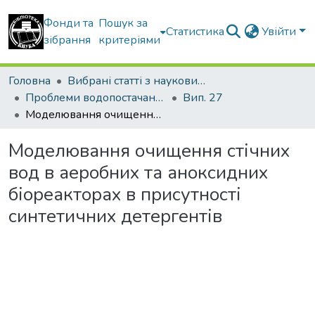
Фонди та
Пошук за
Статистика
Увійти
зібрання
критеріями
Головна
Вибрані статті з наукових збірників КНУБА
Проблеми водопостачання, водовідведення та гідравліки
Вип. 27
Моделювання очищення стічних вод в аеробних та аноксидних біореакторах в присутності синтетичних детергентів
Моделювання очищення стічних
вод в аеробних та аноксидних
біореакторах в присутності
синтетичних детергентів