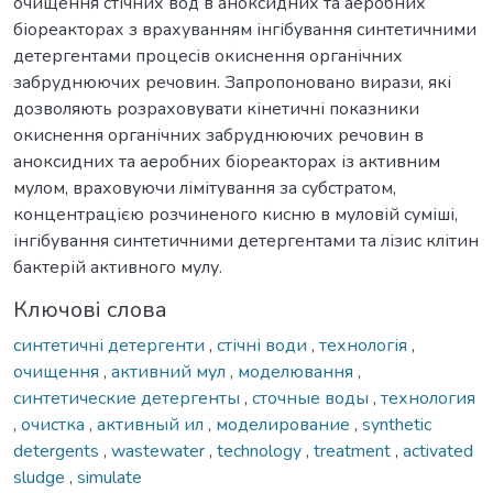
очищення стічних вод в аноксидних та аеробних
біореакторах з врахуванням інгібування синтетичними
детергентами процесів окиснення органічних
забруднюючих речовин. Запропоновано вирази, які
дозволяють розраховувати кінетичні показники
окиснення органічних забруднюючих речовин в
аноксидних та аеробних біореакторах із активним
мулом, враховуючи лімітування за субстратом,
концентрацією розчиненого кисню в муловій суміші,
інгібування синтетичними детергентами та лізис клітин
бактерій активного мулу.
Ключові слова
синтетичні детергенти
,
стічні води
,
технологія
,
очищення
,
активний мул
,
моделювання
,
синтетические детергенты
,
сточные воды
,
технология
,
очистка
,
активный ил
,
моделирование
,
synthetic
detergents
,
wastewater
,
technology
,
treatment
,
activated
sludge
,
simulate