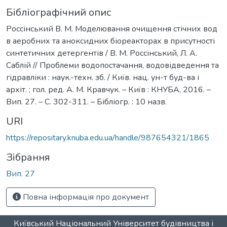
Бібліографічний опис
Россінський В. М. Моделювання очищення стічних вод
в аеробних та аноксидних біореакторах в присутності
синтетичних детергентів / В. М. Россінський, Л. А.
Саблій // Проблеми водопостачання, водовідведення та
гідравліки : наук.-техн. зб. / Київ. нац. ун-т буд-ва і
архіт. ; гол. ред. А. М. Кравчук. – Київ : КНУБА, 2016. –
Вип. 27. – С. 302-311. – Бібліогр. : 10 назв.
URI
https://repositary.knuba.edu.ua/handle/987654321/1865
Зібрання
Вип. 27
Повна інформація про документ
Київський Національний Університет будівництва і