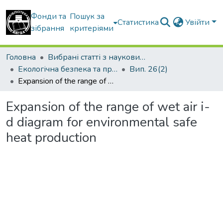
Фонди та
Пошук за
Статистика
Увійти
зібрання
критеріями
Головна
Вибрані статті з наукових збірників КНУБА
Екологічна безпека та природокористування
Вип. 26(2)
Expansion of the range of wet air і-d diagram for environmental safe heat production
Expansion of the range of wet air і-
d diagram for environmental safe
heat production