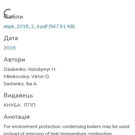
Вантажиться...
Файли
ebpk_2018_2_4.pdf
(567,91 KB)
Дата
2018
Автори
Dziubenko, Volodymyr H.
Mileikovskyi, Viktor O.
Sachenko, Illa A.
Видавець
КНУБА : ІТГІП
Анотація
For environment protection, condensing boilers may be used
instead of emission of high temperature combustion