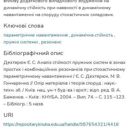
впливу додаткового випадкового збудження на
динамічну стійкість при наявності в динамічному
навантаженні на споруду стохастичних складових.
Ключові слова
параметричне навантаження
,
динамічна стійкість
,
пружні системи
,
резонанс
Бібліографічний опис
Дехтярюк Є. С. Аналіз стійкості пружних систем в зонах
простих і комбінаційних резонансів при стохастичному
параметричному навантаженні / Є. С. Дехтярюк, М. В.
Гончаренко // Опір матеріалів і теорія споруд : наук.-
техн. зб. / Київ. нац. ун-т буд-ва і архіт.; відп. ред. В. А.
Баженов. – Київ : КНУБА, 2004. – Вип. 74. – С. 115 –123.
– Бібліогр. : 5 назв.
URI
https://repositary.knuba.edu.ua/handle/987654321/4416