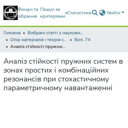
Фонди та
Пошук за
Статистика
Увійти
зібрання
критеріями
Головна
Вибрані статті з наукових збірників КНУБА
Опір матеріалів і теорія споруд
Вип. 74
Аналіз стійкості пружних систем в зонах простих і комбінаційних резонансів при стохастичному параметричному навантаженні
Аналіз стійкості пружних систем в
зонах простих і комбінаційних
резонансів при стохастичному
параметричному навантаженні