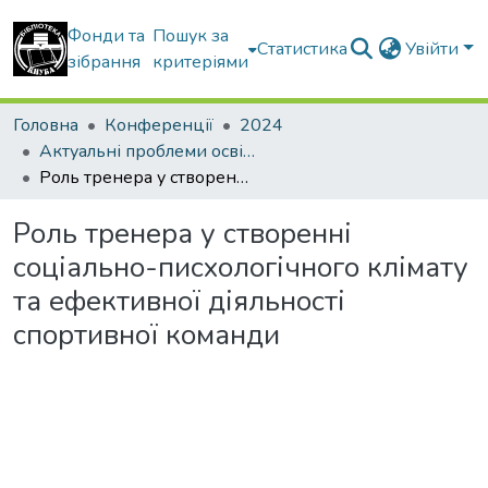
Фонди та
Пошук за
Статистика
Увійти
зібрання
критеріями
Головна
Конференції
2024
Актуальні проблеми освітнього процесу в контексті європейського вибору України
Роль тренера у створенні соціально-писхологічного клімату та ефективної діяльності спортивної команди
Роль тренера у створенні
соціально-писхологічного клімату
та ефективної діяльності
спортивної команди