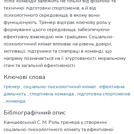
Успіх команди залежить не тільки від фізичної та
технічної підготовки спортсменів, а й від
психологічного середовища, в якому вони
функціонують. Тренер відіграє ключову роль у
формуванні цього середовища, забезпечуючи
ефективну взаємодію між гравцями. Соціально-
психологічний клімат впливає на рівень довіри,
мотивації, підтримки та співпраці в команді, що
напряму позначається на її згуртованості, моральному
стані та загальній ефективності.
Ключові слова
тренер
,
соціально-писхологічний клімат
,
ефективна
діяльність
,
спортивна команда
,
підготовка спортсменів
,
команда
Бібліографічний опис
Канішевський С. М. Роль тренера у створенні
соціально-писхологічного клімату та ефективної