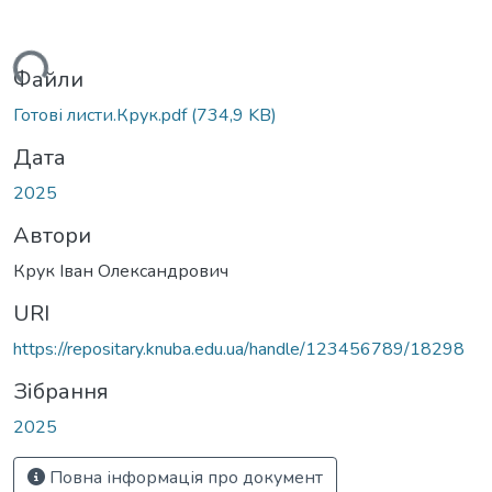
ажиться...
Файли
Готові листи.Крук.pdf
(734,9 KB)
Дата
2025
Автори
Крук Іван Олександрович
URI
https://repositary.knuba.edu.ua/handle/123456789/18298
Зібрання
2025
Повна інформація про документ