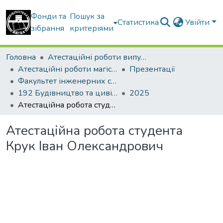
Фонди та
Пошук за
Статистика
Увійти
зібрання
критеріями
Головна
Атестаційні роботи випускників
Атестаційні роботи магістрів
Презентації
Факультет інженерних систем та екології
192 Будівництво та цивільна інженерія. Водопостачання та водовідведення
2025
Атестаційна робота студента Крук Іван Олександрович
Атестаційна робота студента
Крук Іван Олександрович