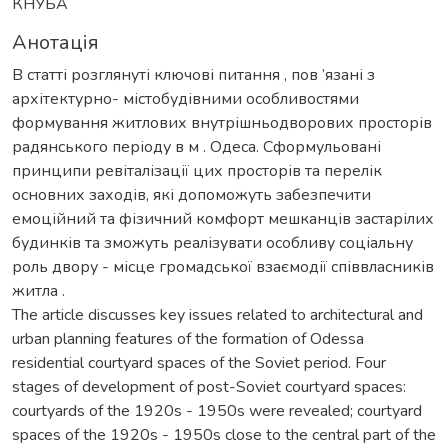
КНУБА
Анотація
В статті розглянуті ключові питання , пов ’язані з
архітектурно- містобудівними особливостями
формування житлових внутрішньодворових просторів
радянського періоду в м . Одеса. Сформульовані
принципи ревіталізації цих просторів та перелік
основних заходів, які допоможуть забезпечити
емоційний та фізичний комфорт мешканців застарілих
будинків та зможуть реалізувати особливу соціальну
роль двору - місце громадської взаємодії співвласників
житла .
The article discusses key issues related to architectural and
urban planning features of the formation of Odessa
residential courtyard spaces of the Soviet period. Four
stages of development of post-Soviet courtyard spaces:
courtyards of the 1920s - 1950s were revealed; courtyard
spaces of the 1920s - 1950s close to the central part of the