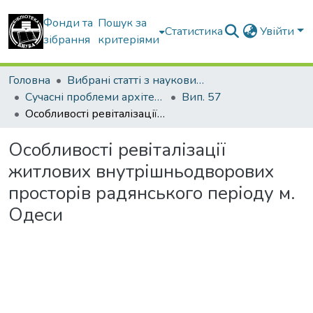
Фонди та
Пошук за
Статистика
Увійти
зібрання
критеріями
Головна
Вибрані статті з наукових збірників КНУБА
Сучасні проблеми архітектури та містобудування
Вип. 57
Особливості ревіталізації житлових внутрішньодворових просторів радянського періоду м. Одеси
Особливості ревіталізації
житлових внутрішньодворових
просторів радянського періоду м.
Одеси