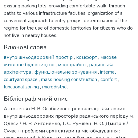
existing parking lots; providing comfortable walk-through
paths to various infrastructure facilities; organization of a
convenient approach to entry groups; determination of the
regime for the use of domestic territories for citizens who do
not live in nearby houses.
Ключові слова
внутрішньодворовий простір
,
комфорт
,
масове
житлове будівництво
,
мікрорайон
,
радянська
архітектура
,
функціональне зонування
,
internal
courtyard space
,
mass housing construction
,
comfort
,
functional zoning
,
microdistrict
Бібліографічний опис
Антоненко Н. В. Особливості ревіталізації житлових
внутрішньодворових просторів радянського періоду м.
Одеси / Н. В. Антоненко, Т. С. Румілец, Н. О. Дмитрік /
Сучасні проблеми архітектури та містобудування :