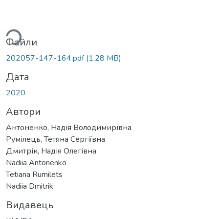
иться...
Файли
202057-147-164.pdf
(1,28 MB)
Дата
2020
Автори
Антоненко, Надія Володимирівна
Румілець, Тетяна Сергіївна
Дмитрік, Надія Олегівна
Nadiia Antonenko
Tetiana Rumilets
Nadiia Dmitrik
Видавець