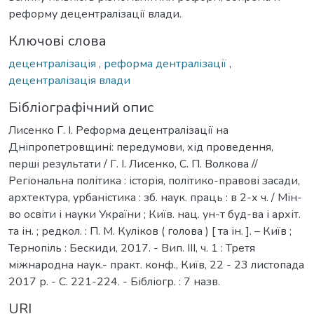
реформу децентралізації влади.
Ключові слова
децентралізація
,
реформа дентралізації
,
децентралізація влади
Бібліографічний опис
Лисенко Г. І. Реформа децентралізації на
Дніпропетровщині: передумови, хід проведення,
перші результати / Г. І. Лисенко, С. П. Волкова //
Регіональна політика : історія, політико-правові засади,
архтектура, урбаністика : зб. наук. праць : в 2-х ч. / Мін-
во освіти і науки України ; Київ. нац. ун-т буд-ва і архіт.
та ін. ; редкол. : П. М. Куліков ( голова ) [ та ін. ]. – Київ ;
Тернопіль : Бескиди, 2017. - Вип. ІІI, ч. 1 : Третя
міжнародна наук.- практ. конф., Київ, 22 - 23 листопада
2017 р. - С. 221-224. - Бібліогр. : 7 назв.
URI