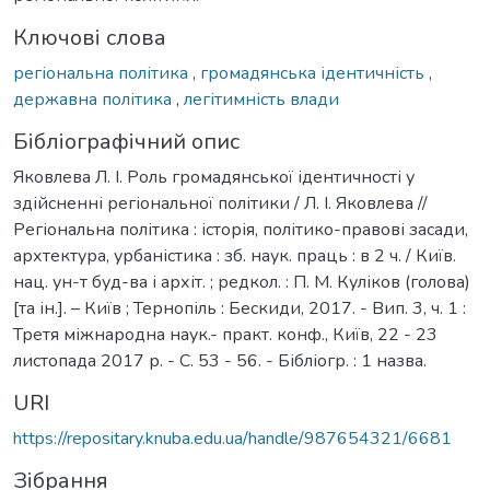
Ключові слова
регіональна політика
,
громадянська ідентичність
,
державна політика
,
легітимність влади
Бібліографічний опис
Яковлева Л. І. Роль громадянської ідентичності у
здійсненні регіональної політики / Л. І. Яковлева //
Регіональна політика : історія, політико-правові засади,
архтектура, урбаністика : зб. наук. праць : в 2 ч. / Київ.
нац. ун-т буд-ва і архіт. ; редкол. : П. М. Куліков (голова)
[та ін.]. – Київ ; Тернопіль : Бескиди, 2017. - Вип. 3, ч. 1 :
Третя міжнародна наук.- практ. конф., Київ, 22 - 23
листопада 2017 р. - С. 53 - 56. - Бібліогр. : 1 назва.
URI
https://repositary.knuba.edu.ua/handle/987654321/6681
Зібрання