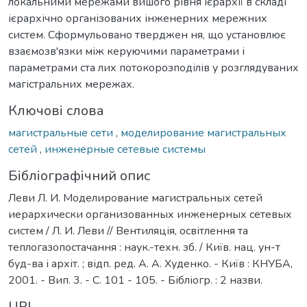
локальними мережами вишого рівня ієрархії в складі
ієрархічно організованих інженерних мережних
систем. Сформульовано тверджен ня, що установлює
взаємозв'язки між керуючими параметрами і
параметрами ста лих потокорозподілів у розглядуваних
магістральних мережах.
Ключові слова
магистральные сети
,
моделирование магистральных
сетей
,
инженерные сетевые системы
Бібліографічний опис
Леви Л. И. Моделирование магистральных сетей
иерархически организованных инженерных сетевых
систем / Л. И. Леви // Вентиляція, освітлення та
теплогазопостачання : наук.-техн. зб. / Київ. нац. ун-т
буд-ва і архіт. ; відп. ред. А. А. Худенко. - Київ : КНУБА,
2001. - Вип. 3. - С. 101 - 105. - Бібліогр. : 2 назви.
URI