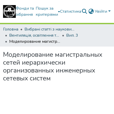
Фонди та
Пошук за
Статистика
Увійти
зібрання
критеріями
Головна
Вибрані статті з наукових збірників КНУБА
Вентиляція, освітлення та теплогазопостачання
Вип. 3
Моделирование магистральных сетей иерархически организованных инженерных сетевых систем
Моделирование магистральных
сетей иерархически
организованных инженерных
сетевых систем