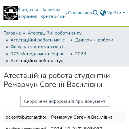
Фонди та
Пошук за
Статистика
Увійти
зібрання
критеріями
Головна
Атестаційні роботи випускників
Атестаційні роботи магістрів
Дипломні роботи
Факультет автоматизації і інформаційних технологій
073 Менеджмент. Управління проектами
2023
Атестаційна робота студентки Ремарчук Євгенії Василівни
Атестаційна робота студентки
Ремарчук Євгенії Василівни
Скорочена інформація про документ
dc.contributor.author
Ремарчук Євгенія Василівна