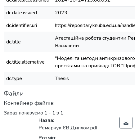
dc.date.accessioned
2024-10-24T13:08:03Z
dc.date.issued
2023
dc.identifier.uri
https://repositary.knuba.edu.ua/han
Атестаційна робота студентки Рема
dc.title
Василівни
"Моделі та методи антикризового 
dc.title.alternative
проєктами на прикладі ТОВ "Проф 
dc.type
Thesis
Файли
Контейнер файлів
Зараз показуємо
1 - 1 з 1
Назва:
Ремарчук ЄВ Диплом.pdf
Розмір: