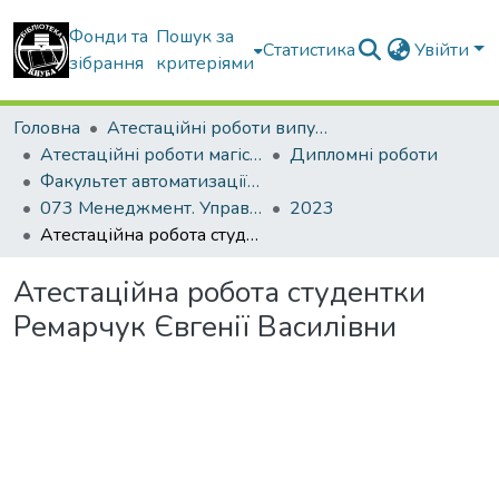
Фонди та
Пошук за
Статистика
Увійти
зібрання
критеріями
Головна
Атестаційні роботи випускників
Атестаційні роботи магістрів
Дипломні роботи
Факультет автоматизації і інформаційних технологій
073 Менеджмент. Управління проектами
2023
Атестаційна робота студентки Ремарчук Євгенії Василівни
Атестаційна робота студентки
Ремарчук Євгенії Василівни