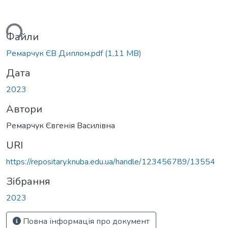
ться...
Файли
Ремарчук ЄВ Диплом.pdf
(1,11 MB)
Дата
2023
Автори
Ремарчук Євгенія Василівна
URI
https://repositary.knuba.edu.ua/handle/123456789/13554
Зібрання
2023
Повна інформація про документ