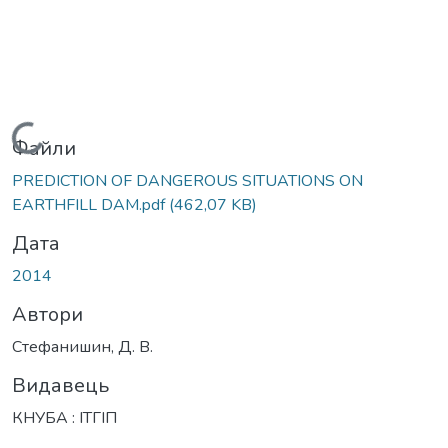
Вантажиться...
Файли
PREDICTION OF DANGEROUS SITUATIONS ON
EARTHFILL DAM.pdf
(462,07 KB)
Дата
2014
Автори
Стефанишин, Д. В.
Видавець
КНУБА : ІТГІП