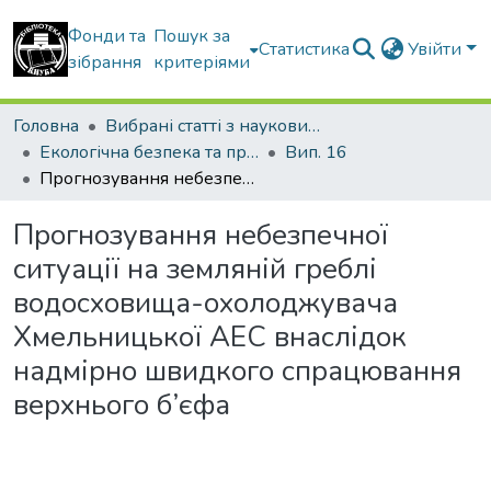
Фонди та
Пошук за
Статистика
Увійти
зібрання
критеріями
Головна
Вибрані статті з наукових збірників КНУБА
Екологічна безпека та природокористування
Вип. 16
Прогнозування небезпечної ситуації на земляній греблі водосховища-охолоджувача Хмельницької АЕС внаслідок надмірно швидкого спрацювання верхнього б’єфа
Прогнозування небезпечної
ситуації на земляній греблі
водосховища-охолоджувача
Хмельницької АЕС внаслідок
надмірно швидкого спрацювання
верхнього б’єфа