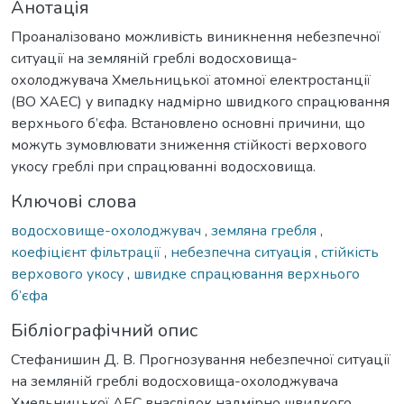
Анотація
Проаналізовано можливість виникнення небезпечної
ситуації на земляній греблі водосховища-
охолоджувача Хмельницької атомної електростанції
(ВО ХАЕС) у випадку надмірно швидкого спрацювання
верхнього б’єфа. Встановлено основні причини, що
можуть зумовлювати зниження стійкості верхового
укосу греблі при спрацюванні водосховища.
Ключові слова
водосховище-охолоджувач
,
земляна гребля
,
коефіцієнт фільтрації
,
небезпечна ситуація
,
стійкість
верхового укосу
,
швидке спрацювання верхнього
б’єфа
Бібліографічний опис
Стефанишин Д. В. Прогнозування небезпечної ситуації
на земляній греблі водосховища-охолоджувача
Хмельницької АЕС внаслідок надмірно швидкого