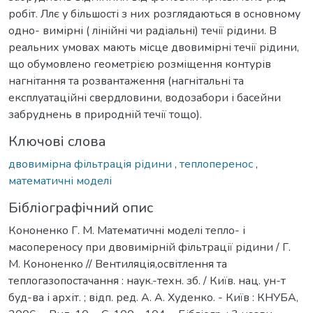
робіт. Ллє у більшості з них розглядаються в основному
одно- вимірні ( лінійні чи радіальні) течії рідини. В
реальних умовах мають місце двовимірні течії рідини,
що обумовлено геометрією розміщення контурів
нагнітання та розвантаження (нагнітальні та
експлуатаційні свердловини, водозабори і басейни
забруднень в природній течії тощо).
Ключові слова
двовимірна фільтрація рідини
,
теплоперенос
,
математичні моделі
Бібліографічний опис
Кононенко Г. М. Математичні моделі тепло- і
масопереносу при двовимірній фільтрації рідини / Г.
М. Кононенко // Вентиляція,освітлення та
теплогазопостачання : наук.-техн. зб. / Київ. нац. ун-т
буд-ва і архіт. ; відп. ред. А. А. Худенко. - Київ : КНУБА,