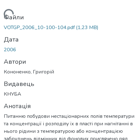
антажиться...
Файли
VOTGP_2006_10-100-104.pdf
(1,23 MB)
Дата
2006
Автори
Кононенко, Григорій
Видавець
КНУБА
Анотація
Питанню побудови нестаціонарних полів температури
та концентрації і розподілу їх в пласті при нагнітанні в
нього рідини з температурою або концентрацією
забруднень відмінних від фонових присвячено ряд