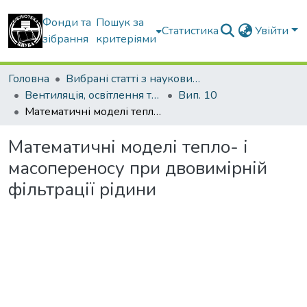
Фонди та
Пошук за
Статистика
Увійти
зібрання
критеріями
Головна
Вибрані статті з наукових збірників КНУБА
Вентиляція, освітлення та теплогазопостачання
Вип. 10
Математичні моделі тепло- і масопереносу при двовимірній фільтрації рідини
Математичні моделі тепло- і
масопереносу при двовимірній
фільтрації рідини