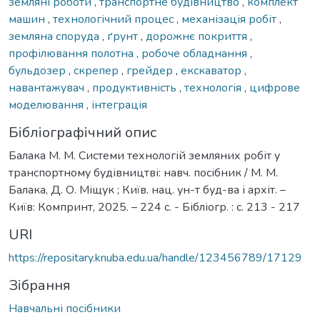
земляні роботи
,
транспортне будівництво
,
комплект
машин
,
технологічний процес
,
механізація робіт
,
земляна споруда
,
ґрунт
,
дорожнє покриття
,
профілювання полотна
,
робоче обладнання
,
бульдозер
,
скрепер
,
грейдер
,
екскаватор
,
навантажувач
,
продуктивність
,
технологія
,
цифрове
моделювання
,
інтеграція
Бібліографічний опис
Балака М. М. Системи технологій земляних робіт у
транспортному будівництві: навч. посібник / М. М.
Балака, Д. О. Міщук ; Київ. нац. ун-т буд-ва і архіт. –
Київ: Компринт, 2025. – 224 с. - Бібліогр. : с. 213 - 217
URI
https://repositary.knuba.edu.ua/handle/123456789/17129
Зібрання
Навчальні посібники