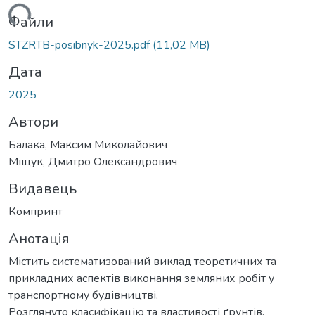
ться...
Файли
STZRTB-posibnyk-2025.pdf
(11,02 MB)
Дата
2025
Автори
Балака, Максим Миколайович
Міщук, Дмитро Олександрович
Видавець
Компринт
Анотація
Містить систематизований виклад теоретичних та
прикладних аспектів виконання земляних робіт у
транспортному будівництві.
Розглянуто класифікацію та властивості ґрунтів,