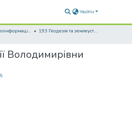
Увійти
Факультет геоінформаційних систем та управління територіями
193 Геодезія та землеустрій. Геоінформаційні системи і технології
лії Володимирівни
55