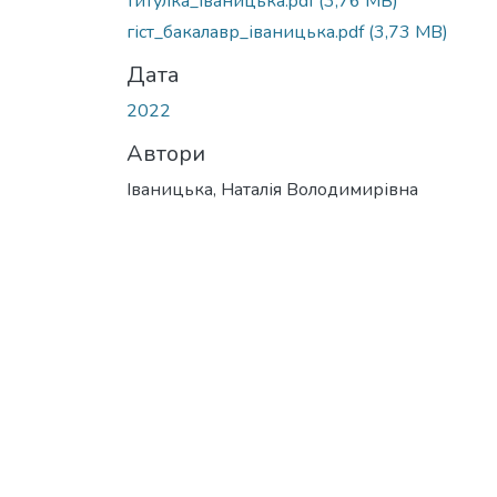
титулка_іваницька.pdf
(3,76 MB)
гіст_бакалавр_іваницька.pdf
(3,73 MB)
Дата
2022
Автори
Іваницька, Наталія Володимирівна