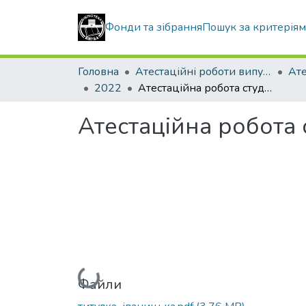
Фонди та зібрання
Пошук за критерія
Головна
Атестаційні роботи випускників
2022
Атестаційна робота студентки Іваницької Наталії Володимирівни
Атестаційна робота 
Вантажиться...
Файли