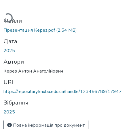
ться...
Файли
Презентация Керез.pdf
(2,54 MB)
Дата
2025
Автори
Керез Антон Анатолійович
URI
https://repositary.knuba.edu.ua/handle/123456789/17947
Зібрання
2025
Повна інформація про документ