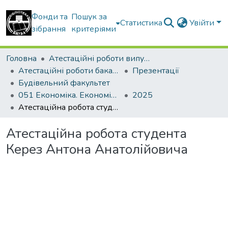
Фонди та
Пошук за
Статистика
Увійти
зібрання
критеріями
Головна
Атестаційні роботи випускників
Атестаційні роботи бакалаврів
Презентації
Будівельний факультет
051 Економіка. Економіка підприємства
2025
Атестаційна робота студента Керез Антона Анатолійовича
Атестаційна робота студента
Керез Антона Анатолійовича