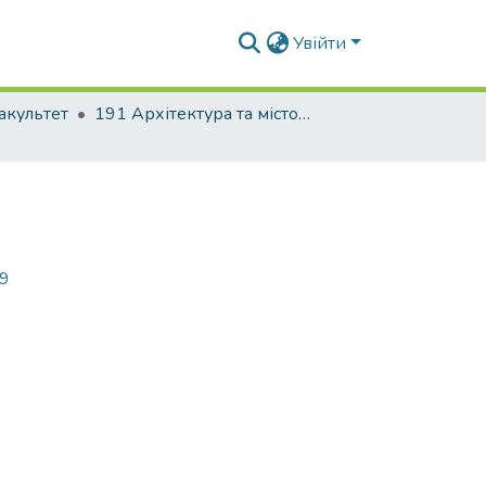
Увійти
акультет
191 Архітектура та містобудування
69