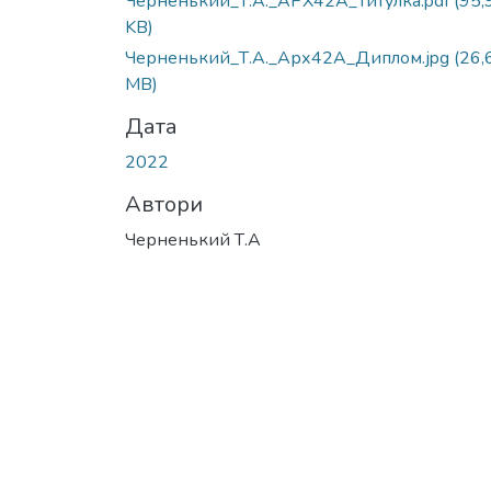
Черненький_Т.А._АРХ42А_Титулка.pdf
(95,
KB)
Черненький_Т.А._Арх42А_Диплом.jpg
(26,
MB)
Дата
2022
Автори
Черненький Т.А