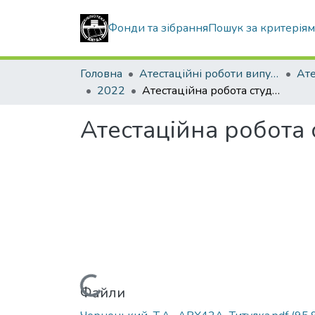
Фонди та зібрання
Пошук за критерія
Головна
Атестаційні роботи випускників
2022
Атестаційна робота студента Черненького Т.А
Атестаційна робота
Вантажиться...
Файли