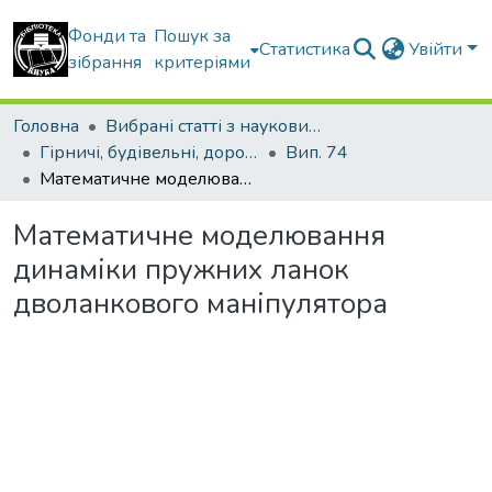
Фонди та
Пошук за
Статистика
Увійти
зібрання
критеріями
Головна
Вибрані статті з наукових збірників КНУБА
Гірничі, будівельні, дорожні та меліоративні машини
Вип. 74
Математичне моделювання динаміки пружних ланок дволанкового маніпулятора
Математичне моделювання
динаміки пружних ланок
дволанкового маніпулятора