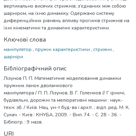
вертикально висячих стрижнів, з’єднаних між собою
шарніром, на їхню динаміку. Одержано систему
диференційних рівнянь впливу прогинів стрижнів на
їхні кінематичні та динамічні характеристики.
Ключові слова
маніпулятор
,
пружні характеристики
,
стрижні
,
шарніри
Бібліографічний опис
Лізунов П. П. Математичне моделювання динаміки
пружних ланок дволанкового
маніпулятора / П. П. Лізунов, В. Г. Голенков // Г ірничі,
будівельні, дорожні та меліоративні машини : наук.-
техн. зб. / Київ. Нац. ун-т буд-ва і архіт. ; відп. ред. М. К.
Сукач. - Київ : КНУБА, 2009. - Вип. 74. - С. 28 - 36. -
Бібліогр. : 9 назв.
URI