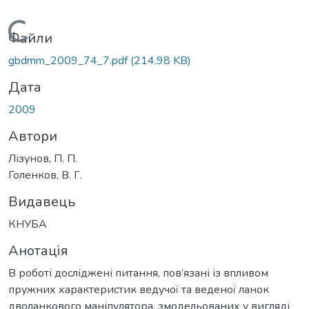
Вантажиться...
Файли
gbdmm_2009_74_7.pdf
(214,98 KB)
Дата
2009
Автори
Лізунов, П. П.
Голенков, В. Г.
Видавець
КНУБА
Анотація
В роботі досліджені питання, пов’язані із впливом
пружних характеристик ведучої та веденої ланок
дволанкового маніпулятора, змодельованих у вигляді