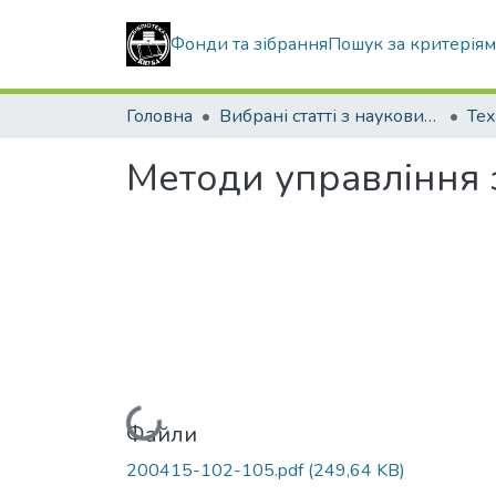
Фонди та зібрання
Пошук за критерія
Головна
Вибрані статті з наукових збірників КНУБА
Тех
Методи управління 
Вантажиться...
Файли
200415-102-105.pdf
(249,64 KB)