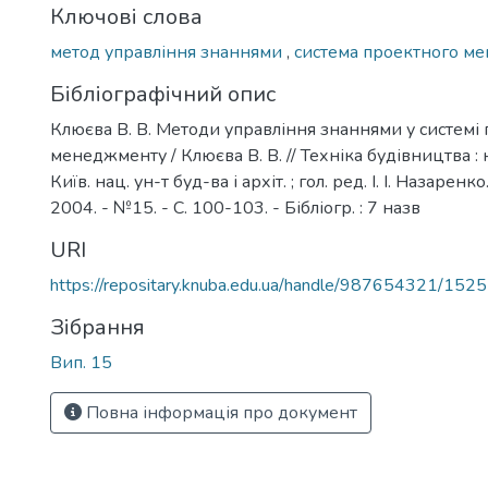
Ключові слова
метод управління знаннями
,
система проектного м
Бібліографічний опис
Клюєва В. В. Методи управління знаннями у системі
менеджменту / Клюєва В. В. // Техніка будівництва : н
Київ. нац. ун-т буд-ва і архіт. ; гол. ред. І. І. Назаренк
2004. - №15. - С. 100-103. - Бібліогр. : 7 назв
URI
https://repositary.knuba.edu.ua/handle/987654321/1525
Зібрання
Вип. 15
Повна інформація про документ