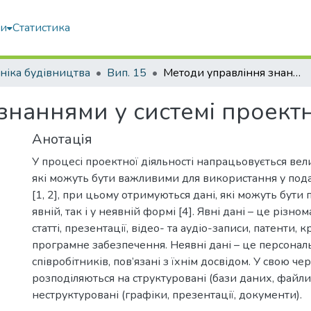
ми
Статистика
ніка будівництва
Вип. 15
Методи управління знаннями у системі проектного менеджменту
знаннями у системі проек
Анотація
У процесі проектної діяльності напрацьовується вел
які можуть бути важливими для використання у под
[1, 2], при цьому отримуються дані, які можуть бути 
явній, так і у неявній формі [4]. Явні дані – це різно
статті, презентації, відео- та аудіо-записи, патенти, 
програмне забезпечення. Неявні дані – це персонал
співробітників, пов’язані з їхнім досвідом. У свою че
розподіляються на структуровані (бази даних, файли
неструктуровані (графіки, презентації, документи).