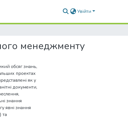
Увійти
тного менеджменту
икий обсяг знань,
альших проектах
представлені як у
манітні документи,
креслення,
ьні знання
ргу явні знання
) та