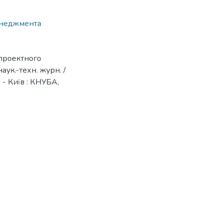
енеджмента
 проектного
аук.-техн. журн. /
о. - Київ : КНУБА,