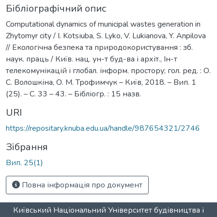
Бібліографічний опис
Computational dynamics of municipal wastes generation in
Zhytomyr city / I. Kotsіuba, S. Lyko, V. Lukianova, Y. Anpilova
// Екологічна безпека та природокористування : зб.
наук. праць / Київ. нац. ун-т буд-ва і архіт., Ін-т
телекомунікацій і глобал. інформ. простору; гол. ред. : О.
С. Волошкіна, О. М. Трофимчук – Київ, 2018. – Вип. 1
(25). – С. 33 – 43. – Бібліогр. : 15 назв.
URI
https://repositary.knuba.edu.ua/handle/987654321/2746
Зібрання
Вип. 25(1)
Повна інформація про документ
Київський Національний Університет будівництва і