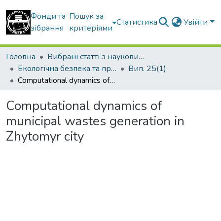
Фонди та
Пошук за
Статистика
Увійти
зібрання
критеріями
Головна
Вибрані статті з наукових збірників КНУБА
Екологічна безпека та природокористування
Вип. 25(1)
Computational dynamics of municipal wastes generation in Zhytomyr city
Computational dynamics of
municipal wastes generation in
Zhytomyr city