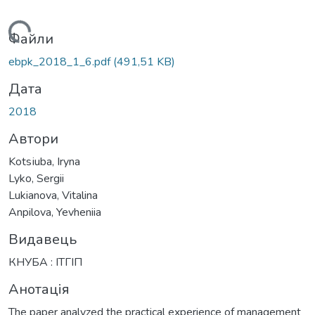
антажиться...
Файли
ebpk_2018_1_6.pdf
(491,51 KB)
Дата
2018
Автори
Kotsіuba, Iryna
Lyko, Sergii
Lukianova, Vitalina
Anpilova, Yevheniia
Видавець
КНУБА : ІТГІП
Анотація
The paper analyzed the practical experience of management