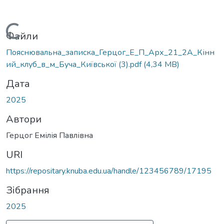
Вантажиться...
Файли
Пояснювальна_записка_Герцог_Е_П_Арх_21_2А_Кінн
ий_клуб_в_м_Буча_Київської (3).pdf
(4,34 MB)
Дата
2025
Автори
Герцог Емілія Павлівна
URI
https://repositary.knuba.edu.ua/handle/123456789/17195
Зібрання
2025