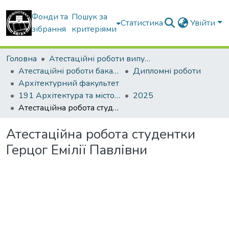
Фонди та
Пошук за
Статистика
Увійти
зібрання
критеріями
Головна
Атестаційні роботи випускників
Атестаційні роботи бакалаврів
Дипломні роботи
Архітектурний факультет
191 Архітектура та містобудування
2025
Атестаційна робота студентки Герцог Емілії Павлівни
Атестаційна робота студентки
Герцог Емілії Павлівни