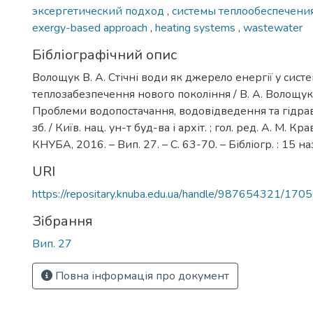
эксергетический подход
,
системы теплообеспечени
exergy-based approach
,
heating systems
,
wastewater
Бібліографічний опис
Волощук В. А. Стічні води як джерело енергії у сист
теплозабезпечення нового покоління / В. А. Волощук,
Проблеми водопостачання, водовідведення та гідравл
зб. / Київ. нац. ун-т буд-ва і архіт. ; гол. ред. А. М. Кра
КНУБА, 2016. – Вип. 27. – С. 63-70. – Бібліогр. : 15 на
URI
https://repositary.knuba.edu.ua/handle/987654321/1705
Зібрання
Вип. 27
Повна інформація про документ