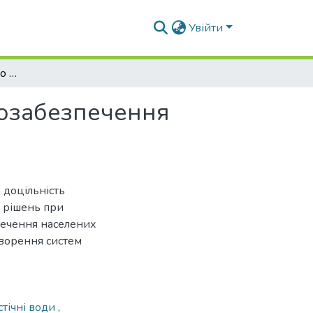
Увійти
Стічні води як джерело енергії у системах теплозабезпечення нового покоління
лозабезпечення
а доцільність
я рішень при
зпечення населених
творення систем
стічні води
,