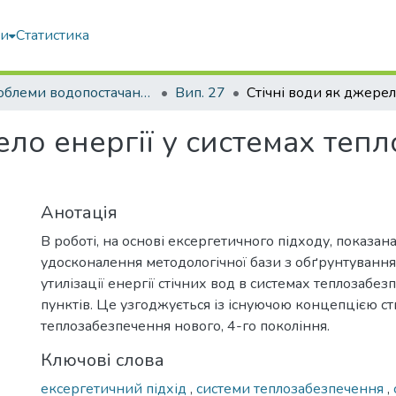
ми
Статистика
Проблеми водопостачання, водовідведення та гідравліки
Вип. 27
ело енергії у системах теп
Анотація
В роботі, на основі ексергетичного підходу, показан
удосконалення методологічної бази з обґрунтуванн
утилізації енергії стічних вод в системах теплозабе
пунктів. Це узгоджується із існуючою концепцією с
теплозабезпечення нового, 4-го покоління.
Ключові слова
ексергетичний підхід
,
системи теплозабезпечення
,