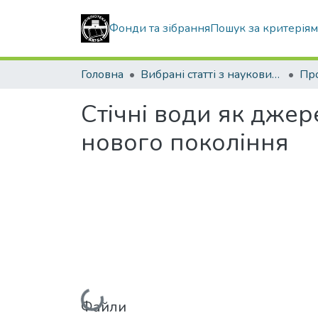
Фонди та зібрання
Пошук за критерія
Головна
Вибрані статті з наукових збірників КНУБА
Стічні води як джер
нового покоління
Вантажиться...
Файли