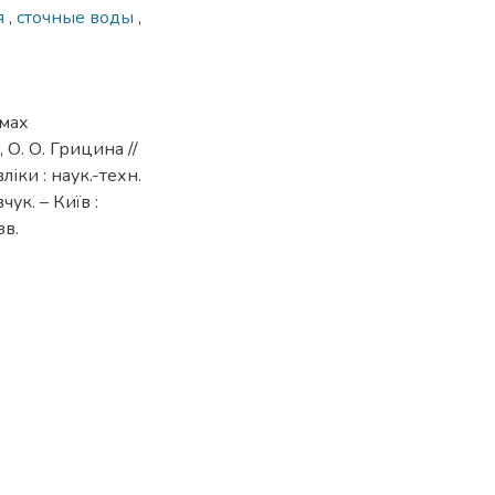
я
,
сточные воды
,
емах
 О. О. Грицина //
іки : наук.-техн.
вчук. – Київ :
зв.