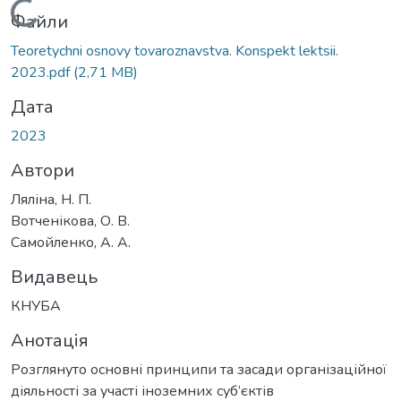
Вантажиться...
Файли
Teoretychni osnovy tovaroznavstva. Konspekt lektsii.
2023.pdf
(2,71 MB)
Дата
2023
Автори
Ляліна, Н. П.
Вотченікова, О. В.
Самойленко, А. А.
Видавець
КНУБА
Анотація
Розглянуто основні принципи та засади організаційної
діяльності за участі іноземних суб’єктів