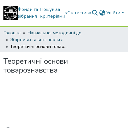
Фонди та
Пошук за
Статистика
Увійти
зібрання
критеріями
Головна
Навчально-методичні документи
Збірники та конспекти лекцій
Теоретичні основи товарознавства
Теоретичні основи
товарознавства