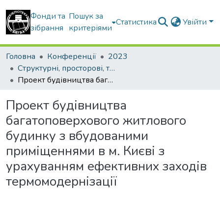
Фонди та
Пошук за
Статистика
Увійти
зібрання
критеріями
Головна
Конференції
2023
Структурні, просторові, технічні та організаційноекономічні чинники інноваційного розвитку будівельної галузі України в сучасних умовах
Проект будівництва багатоповерхового житлового будинку з вбудованими приміщеннями в м. Києві з урахуванням ефективних заходів термомодернізації
Проект будівництва
багатоповерхового житлового
будинку з вбудованими
приміщеннями в м. Києві з
урахуванням ефективних заходів
термомодернізації