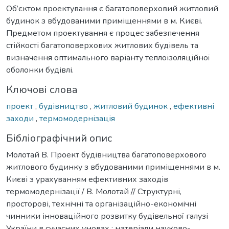
Об’єктом проектування є багатоповерховий житловий
будинок з вбудованими приміщеннями в м. Києві.
Предметом проектування є процес забезпечення
стійкості багатоповерхових житлових будівель та
визначення оптимального варіанту теплоізоляційної
оболонки будівлі.
Ключові слова
проект
,
будівництво
,
житловий будинок
,
ефективні
заходи
,
термомодернізація
Бібліографічний опис
Молотай В. Проект будівництва багатоповерхового
житлового будинку з вбудованими приміщеннями в м.
Києві з урахуванням ефективних заходів
термомодернізації / В. Молотай // Структурні,
просторові, технічні та організаційно-економічні
чинники інноваційного розвитку будівельної галузі
України в сучасних умовах : матеріали науково-