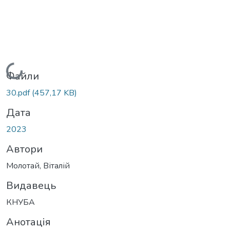
Вантажиться...
Файли
30.pdf
(457,17 KB)
Дата
2023
Автори
Молотай, Віталій
Видавець
КНУБА
Анотація