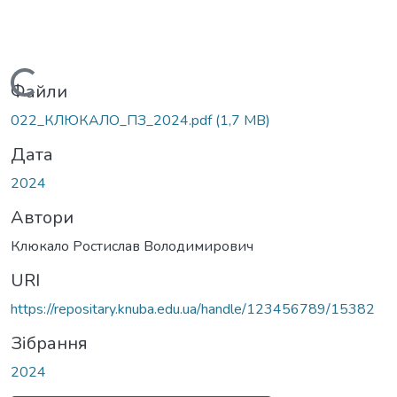
Вантажиться...
Файли
022_КЛЮКАЛО_ПЗ_2024.pdf
(1,7 MB)
Дата
2024
Автори
Клюкало Ростислав Володимирович
URI
https://repositary.knuba.edu.ua/handle/123456789/15382
Зібрання
2024