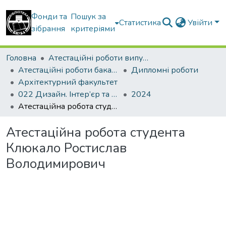
Фонди та
Пошук за
Статистика
Увійти
зібрання
критеріями
Головна
Атестаційні роботи випускників
Атестаційні роботи бакалаврів
Дипломні роботи
Архітектурний факультет
022 Дизайн. Інтер’єр та обладнання
2024
Атестаційна робота студента Клюкало Ростислав Володимирович
Атестаційна робота студента
Клюкало Ростислав
Володимирович