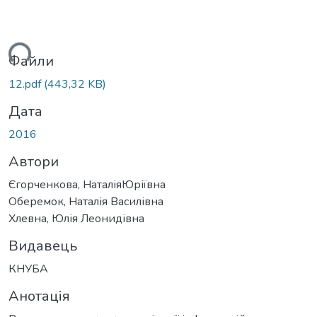
ься...
Файли
12.pdf
(443,32 KB)
Дата
2016
Автори
Єгорченкова, НаталіяЮріївна
Оберемок, Наталія Василівна
Хлевна, Юлія Леонидівна
Видавець
КНУБА
Анотація