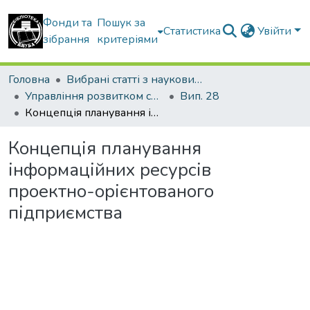
Фонди та
Пошук за
Статистика
Увійти
зібрання
критеріями
Головна
Вибрані статті з наукових збірників КНУБА
Управління розвитком складних систем
Вип. 28
Концепція планування інформаційних ресурсів проектно-орієнтованого підприємства
Концепція планування
інформаційних ресурсів
проектно-орієнтованого
підприємства