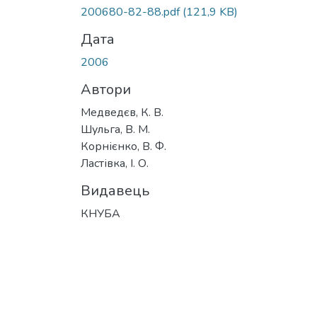
200680-82-88.pdf
(121,9 KB)
Дата
2006
Автори
Медведєв, К. В.
Шульга, В. М.
Корнієнко, В. Ф.
Ластівка, І. О.
Видавець
КНУБА