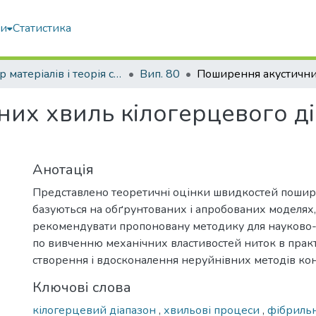
ми
Статистика
Опір матеріалів і теорія споруд
Вип. 80
их хвиль кілогерцевого ді
Анотація
Представлено теоретичні оцінки швидкостей пошире
базуються на обґрунтованих і апробованих моделях
рекомендувати пропоновану методику для науково-
по вивченню механічних властивостей ниток в практ
створення і вдосконалення неруйнівних методів кон
Ключові слова
кілогерцевий діапазон
,
хвильові процеси
,
фібриль