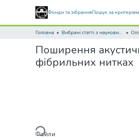
Фонди та зібрання
Пошук за критерія
Головна
Вибрані статті з наукових збірників КНУБА
Поширення акустичн
фібрильних нитках
Вантажиться...
Файли