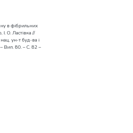
ону в фібрильних
І. О. Ластівка //
 нац. ун-т буд-ва і
– Вип. 80. – С. 82 –