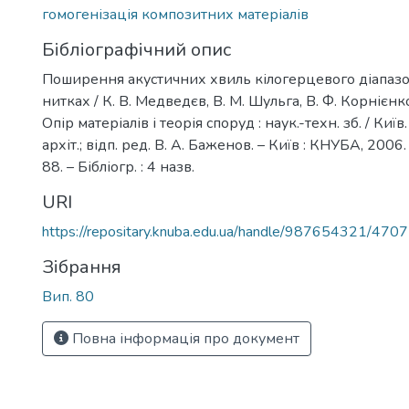
гомогенізація композитних матеріалів
Бібліографічний опис
Поширення акустичних хвиль кілогерцевого діапаз
нитках / К. В. Медведєв, В. М. Шульга, В. Ф. Корнієнко, 
Опір матеріалів і теорія споруд : наук.-техн. зб. / Київ.
архіт.; відп. ред. В. А. Баженов. – Київ : КНУБА, 2006. 
88. – Бібліогр. : 4 назв.
URI
https://repositary.knuba.edu.ua/handle/987654321/4707
Зібрання
Вип. 80
Повна інформація про документ