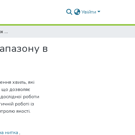
Увійти
Поширення акустичних хвиль кілогерцевого діапазону в фібрильних нитках
апазону в
ння хвиль, які
, що дозволяє
дослідної роботи
ичній роботі із
тролю якості.
на нитка
,