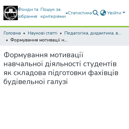
Фонди та
Пошук за
Статистика
Увійти
зібрання
критеріями
Головна
Наукові статті
Педагогіка, дидактика, вища освіта
Формування мотивації навчальної діяльності студентів як складова підготовки фахівців будівельної галузі
Формування мотивації
навчальної діяльності студентів
як складова підготовки фахівців
будівельної галузі