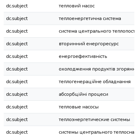
dc.subject
тепловий насос
dc.subject
теплоенергетична система
dc.subject
система центрального теплопост
dc.subject
вторинний енергоресурс
dc.subject
енергоефективність
dc.subject
охолодження продуктів згоряння
dc.subject
теплогенераційне обладнання
dc.subject
абсорбційні процеси
dc.subject
тепловые насосы
dc.subject
теплоэнергетические системы
dc.subject
системы центрального теплосна