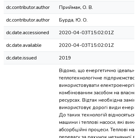
dc.contributor.author
Приймак, О. В.
dc.contributor.author
Бурда, Ю. О.
dc.date.accessioned
2020-04-03T15:02:01Z
dc.date.available
2020-04-03T15:02:01Z
dc.date.issued
2019
Відомо, що енергетично ідеальне
теплотехнологічне підприємство
використовувати електроенергію,
комбінованим засобом на власно
ресурсах. Відтак необхідна замін
використовує дорогі види енергії
До таких технологій відносяться
машини і теплові насоси, які вик
абсорбційні процеси. Теплові на
перевагу за рахунок незначної ва