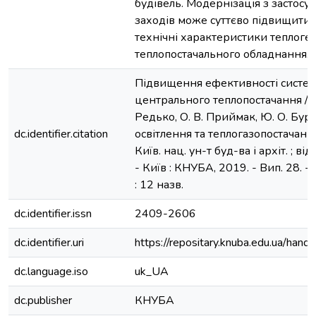
будівель. Модернізація з застос
заходів може суттєво підвищити е
технічні характеристики теплоге
теплопостачального обладнання.
Підвищення ефективності систем
центрального теплопостачання / І.
Редько, О. В. Приймак, Ю. О. Бурд
dc.identifier.citation
освітлення та теплогазопостачання :
Київ. нац. ун-т буд-ва і архіт. ; від
- Київ : КНУБА, 2019. - Вип. 28. - С
: 12 назв.
dc.identifier.issn
2409-2606
dc.identifier.uri
https://repositary.knuba.edu.ua/h
dc.language.iso
uk_UA
dc.publisher
КНУБА