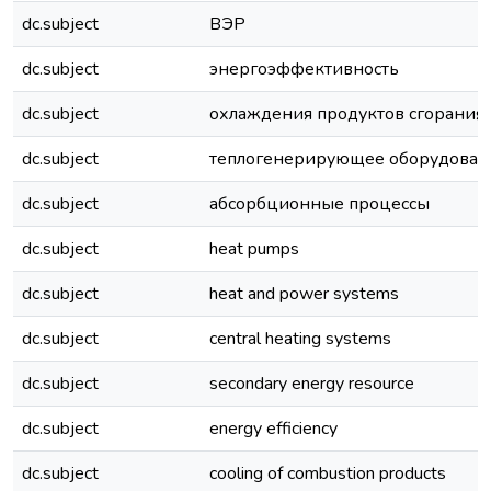
dc.subject
ВЭР
dc.subject
энергоэффективность
dc.subject
охлаждения продуктов сгорания
dc.subject
теплогенерирующее оборудован
dc.subject
абсорбционные процессы
dc.subject
heat pumps
dc.subject
heat and power systems
dc.subject
central heating systems
dc.subject
secondary energy resource
dc.subject
energy efficiency
dc.subject
cooling of combustion products