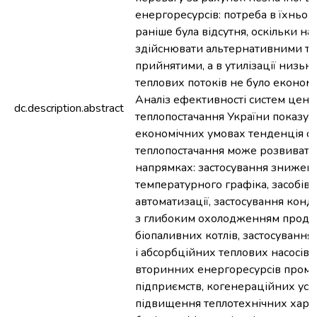
енергоресурсів: потреба в їхньо
раніше була відсутня, оскільки н
здійснювати альтернативними те
прийнятими, а в утилізації низь
теплових потоків не було економі
Аналіз ефективності систем цент
dc.description.abstract
теплопостачання України показує,
економічних умовах тенденція с
теплопостачання може розвивати
напрямках: застосування знижен
температурного графіка, засобів 
автоматизації, застосування конд
з глибоким охолодженням продук
біопаливних котлів, застосуванн
і абсорбційних теплових насосів,
вторинних енергоресурсів пром
підприємств, когенераційних уст
підвищення теплотехнічних хара