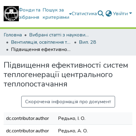
Фонди та
Пошук за
Статистика
Увійти
зібрання
критеріями
Головна
Вибрані статті з наукових збірників КНУБА
Вентиляція, освітлення та теплогазопостачання
Вип. 28
Підвищення ефективності систем теплогенерації центрального теплопостачання
Підвищення ефективності систем
теплогенерації центрального
теплопостачання
Скорочена інформація про документ
dc.contributor.author
Редько, І. О.
dc.contributor.author
Редько, А. О.