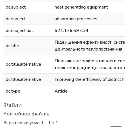
dc.subject
heat generating equipment
dc.subject
absorption processes
dc.subject.udc
621.176:697.34
Підвищення ефективності систем
dc.title
центрального теплопостачання
Повышение эффективности сист
dc.title.alternative
теплогенерации центрального т
dc.title.alternative
Improving the efficiency of district 
dc.type
Article
Файли
Контейнер файлів
Зараз показуємо
1 - 1 з 1